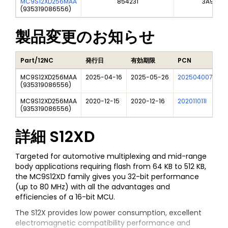
MC9S12XD256MAA
854231
3A991A2
(
935319086556
)
製品変更のお知らせ
Part/12NC
発行日
有効期限
PCN
MC9S12XD256MAA
2025-04-16
2025-05-26
202504007I
F
(
935319086556
)
MC9S12XD256MAA
2020-12-15
2020-12-16
202011011I
N
(
935319086556
)
詳細
S12XD
Targeted for automotive multiplexing and mid-range
body applications requiring flash from 64 KB to 512 KB,
the MC9S12XD family gives you 32-bit performance
(up to 80 MHz) with all the advantages and
efficiencies of a 16-bit MCU.
The S12X provides low power consumption, excellent
electromagnetic compatibility performance and