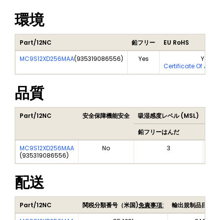
環境
Part/12NC
鉛フリー
EU RoHS
MC9S12XD256MAA
(
935319086556
)
Yes
Yes
Certificate Of Anal
品質
Part/12NC
安全保障機能安全
吸湿感度レベル (MSL)
Pea
鉛フリーはんだ
鉛フ
MC9S12XD256MAA
No
3
(
935319086556
)
配送
Part/12NC
関税分類番号（米国)
免責事項:
輸出規制品目番号