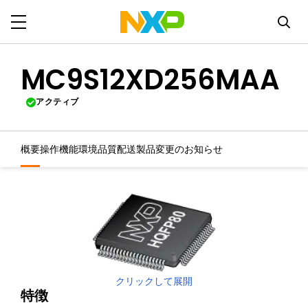
MC9S12XD256MAA
アクティブ
概要
操作機能
環境
品質
配送
製品変更のお知らせ
クリックして展開
特徴