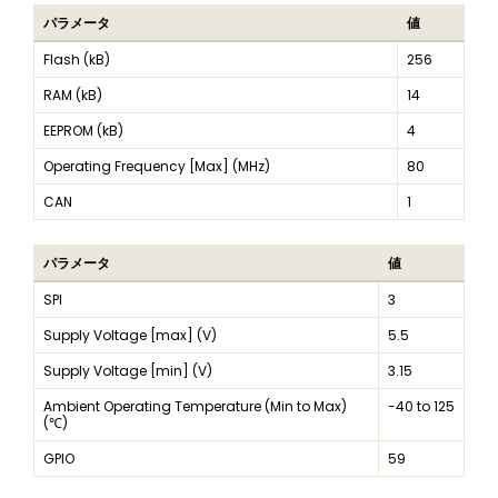
パラメータ
値
Flash (kB)
256
RAM (kB)
14
EEPROM (kB)
4
Operating Frequency [Max] (MHz)
80
CAN
1
パラメータ
値
SPI
3
Supply Voltage [max] (V)
5.5
Supply Voltage [min] (V)
3.15
Ambient Operating Temperature (Min to Max)
-40 to 125
(℃)
GPIO
59