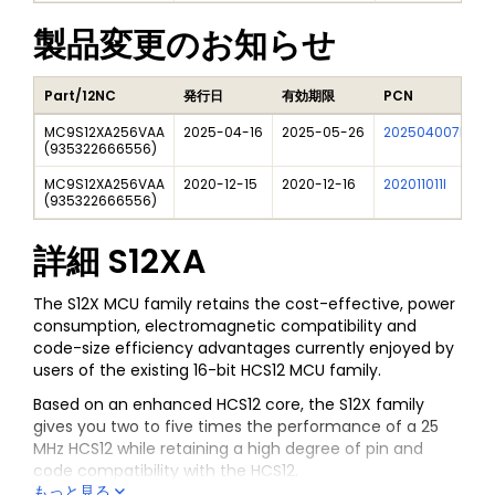
製品変更のお知らせ
Part/12NC
発行日
有効期限
PCN
タ
MC9S12XA256VAA
2025-04-16
2025-05-26
202504007I
F
(
935322666556
)
MC9S12XA256VAA
2020-12-15
2020-12-16
202011011I
N
(
935322666556
)
詳細
S12XA
The S12X MCU family retains the cost-effective, power
consumption, electromagnetic compatibility and
code-size efficiency advantages currently enjoyed by
users of the existing 16-bit HCS12 MCU family.
Based on an enhanced HCS12 core, the S12X family
gives you two to five times the performance of a 25
MHz HCS12 while retaining a high degree of pin and
code compatibility with the HCS12.
もっと見る