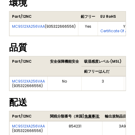
環境
Part/12NC
鉛フリー
EU RoHS
MC9S12XA256VAA
(
935322666556
)
Yes
Yes
Certificate Of Anal
品質
Part/12NC
安全保障機能安全
吸湿感度レベル (MSL)
Pea
鉛フリーはんだ
鉛フ
MC9S12XA256VAA
No
3
(
935322666556
)
配送
Part/12NC
関税分類番号（米国)
免責事項:
輸出規制品目番号
MC9S12XA256VAA
854231
3A991A2
(
935322666556
)