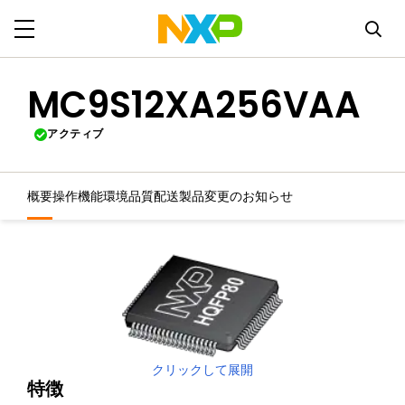
MC9S12XA256VAA
アクティブ
概要
操作機能
環境
品質
配送
製品変更のお知らせ
クリックして展開
特徴