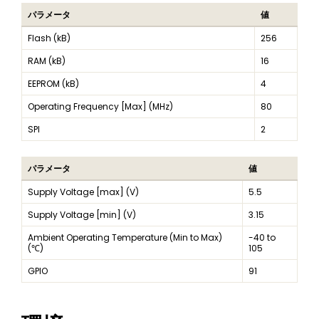
パラメータ
値
Flash (kB)
256
RAM (kB)
16
EEPROM (kB)
4
Operating Frequency [Max] (MHz)
80
SPI
2
パラメータ
値
Supply Voltage [max] (V)
5.5
Supply Voltage [min] (V)
3.15
Ambient Operating Temperature (Min to Max)
-40 to
(℃)
105
GPIO
91