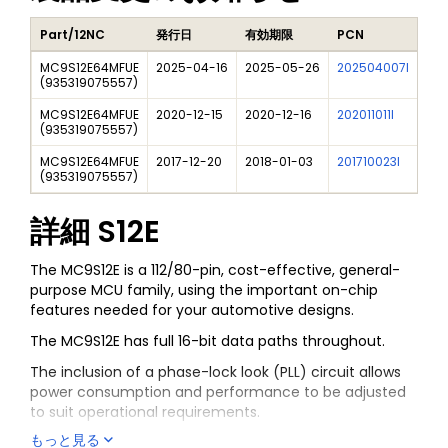
Part/12NC
発行日
有効期限
PCN
タ
MC9S12E64MFUE
2025-04-16
2025-05-26
202504007I
Fre
(
935319075557
)
MC9S12E64MFUE
2020-12-15
2020-12-16
202011011I
NXP
(
935319075557
)
MC9S12E64MFUE
2017-12-20
2018-01-03
201710023I
New
(
935319075557
)
詳細
S12E
The MC9S12E is a 112/80-pin, cost-effective, general-
purpose MCU family, using the important on-chip
features needed for your automotive designs.
The MC9S12E has full 16-bit data paths throughout.
The inclusion of a phase-lock look (PLL) circuit allows
power consumption and performance to be adjusted
to suit operational requirements.
もっと見る
An on-chip bandgap-based voltage regulator (Vreg)