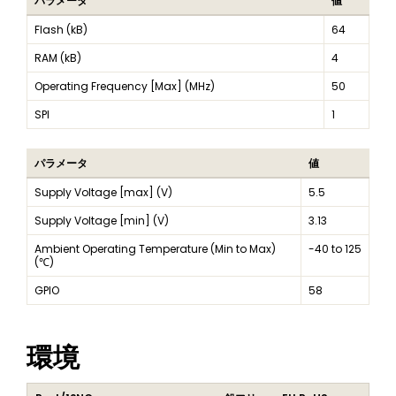
パラメータ
値
Flash (kB)
64
RAM (kB)
4
Operating Frequency [Max] (MHz)
50
SPI
1
パラメータ
値
Supply Voltage [max] (V)
5.5
Supply Voltage [min] (V)
3.13
Ambient Operating Temperature (Min to Max)
-40 to 125
(℃)
GPIO
58
環境