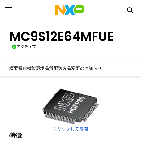
MC9S12E64MFUE
アクティブ
概要
操作機能
環境
品質
配送
製品変更のお知らせ
クリックして展開
特徴