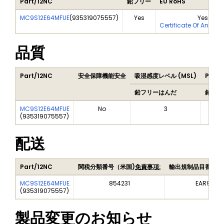
Part/12NC
鉛フリー
EU RoHS
MC9S12E64MFUE
(
935319075557
)
Yes
Yes
Certificate Of Analys
品質
Part/12NC
安全保障機能安全
吸湿感度レベル (MSL)
Peak 
鉛フリーはんだ
鉛フリ
MC9S12E64MFUE
No
3
(
935319075557
)
配送
Part/12NC
関税分類番号（米国)
免責事項:
輸出規制品目番号（
MC9S12E64MFUE
854231
EAR99
(
935319075557
)
製品変更のお知らせ