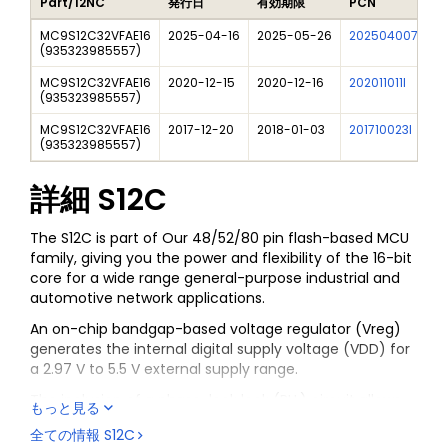
Part/12NC
発行日
有効期限
PCN
MC9S12C32VFAE16
2025-04-16
2025-05-26
202504007I
F
(
935323985557
)
MC9S12C32VFAE16
2020-12-15
2020-12-16
202011011I
N
(
935323985557
)
MC9S12C32VFAE16
2017-12-20
2018-01-03
201710023I
N
(
935323985557
)
詳細
S12C
The S12C is part of Our 48/52/80 pin flash-based MCU
family, giving you the power and flexibility of the 16-bit
core for a wide range general-purpose industrial and
automotive network applications.
An on-chip bandgap-based voltage regulator (Vreg)
generates the internal digital supply voltage (VDD) for
a 2.97 V to 5.5 V external supply range.
The inclusion of a phase-lock look (PLL) circuit allows
もっと見る
power consumption and performance to be adjusted.
全ての情報
S12C