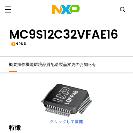
MC9S12C32VFAE16
NRND
概要
操作機能
環境
品質
配送
製品変更のお知らせ
クリックして展開
特徴