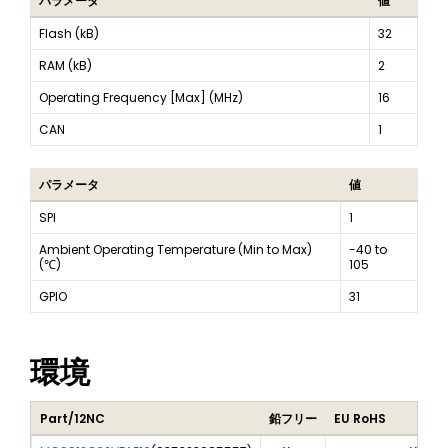
パラメータ
値
Flash (kB)
32
RAM (kB)
2
Operating Frequency [Max] (MHz)
16
CAN
1
パラメータ
値
SPI
1
Ambient Operating Temperature (Min to Max)
-40 to
(℃)
105
GPIO
31
環境
Part/12NC
鉛フリー
EU RoHS