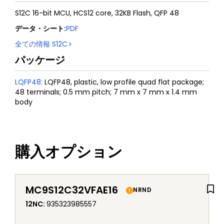
S12C 16-bit MCU, HCS12 core, 32KB Flash, QFP 48
データ・シート
:
PDF
全ての情報
S12C
パッケージ
LQFP48
:
LQFP48, plastic, low profile quad flat package;
48 terminals; 0.5 mm pitch; 7 mm x 7 mm x 1.4 mm
body
購入オプション
MC9S12C32VFAE16
NRND
12NC
:
935323985557