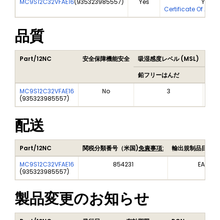
MC9S12C32VFAE16
(
935323985557
)
Yes
Yes
Certificate Of Anal
品質
Part/12NC
安全保障機能安全
吸湿感度レベル (MSL)
Pea
鉛フリーはんだ
鉛フ
MC9S12C32VFAE16
No
3
(
935323985557
)
配送
Part/12NC
関税分類番号（米国)
免責事項:
輸出規制品目番号
MC9S12C32VFAE16
854231
EAR99
(
935323985557
)
製品変更のお知らせ