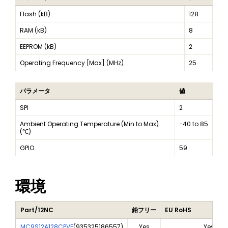
Flash (kB)
128
RAM (kB)
8
EEPROM (kB)
2
Operating Frequency [Max] (MHz)
25
パラメータ
値
SPI
2
Ambient Operating Temperature (Min to Max)
-40 to 85
(℃)
GPIO
59
環境
Part/12NC
鉛フリー
EU RoHS
MC9S12A128CPVE
(
935325186557
)
Yes
Yes