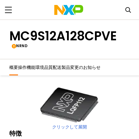
MC9S12A128CPVE
NRND
概要
操作機能
環境
品質
配送
製品変更のお知らせ
クリックして展開
特徴