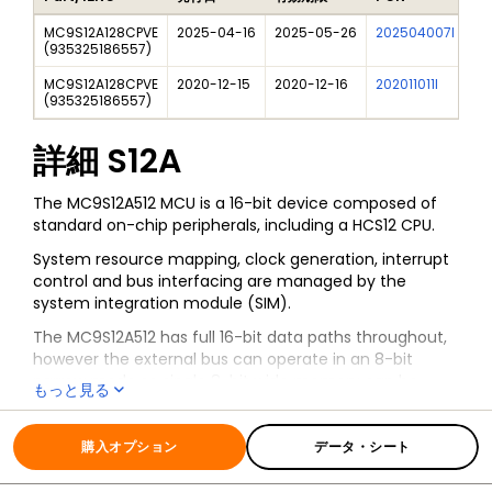
MC9S12A128CPVE
2025-04-16
2025-05-26
202504007I
Fr
(
935325186557
)
MC9S12A128CPVE
2020-12-15
2020-12-16
202011011I
NX
(
935325186557
)
詳細
S12A
The MC9S12A512 MCU is a 16-bit device composed of
standard on-chip peripherals, including a HCS12 CPU.
System resource mapping, clock generation, interrupt
control and bus interfacing are managed by the
system integration module (SIM).
The MC9S12A512 has full 16-bit data paths throughout,
however the external bus can operate in an 8-bit
narrow mode so single 8-bit wide memory can be
もっと見る
interfaced for lower cost systems.
全ての情報
S12A
The inclusion of a phase-lock loop (PLL) circuit allows
購入オプション
データ・シート
power consumption and performance to be adjusted.