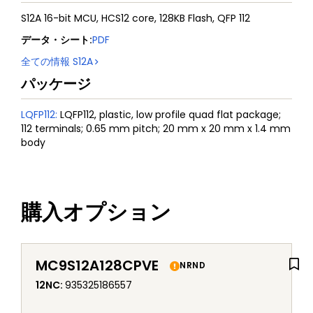
S12A 16-bit MCU, HCS12 core, 128KB Flash, QFP 112
データ・シート
:
PDF
全ての情報
S12A
パッケージ
LQFP112
:
LQFP112, plastic, low profile quad flat package;
112 terminals; 0.65 mm pitch; 20 mm x 20 mm x 1.4 mm
body
購入オプション
MC9S12A128CPVE
NRND
12NC
:
935325186557