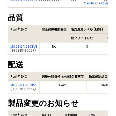
Certificate Of Analy
品質
Part/12NC
安全保障機能安全
吸湿感度レベル (MSL)
Peak
鉛フリーはんだ
鉛フ
MC9S12A128CPVE
No
3
(
935325186557
)
配送
Part/12NC
関税分類番号（米国)
免責事項:
輸出規制品目番号
MC9S12A128CPVE
854231
3A991A2
(
935325186557
)
製品変更のお知らせ
Part/12NC
発行日
有効期限
PCN
タ