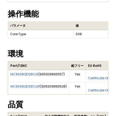
操作機能
パラメータ
値
Core Type
S08
環境
Part/12NC
鉛フリー
EU RoHS
MC9S08QE128CLK
(
935309893557
)
Yes
Yes
Certificate Of Ana
MC9S08QE128CLKR
(
935309893528
)
Yes
Yes
Certificate Of Ana
品質