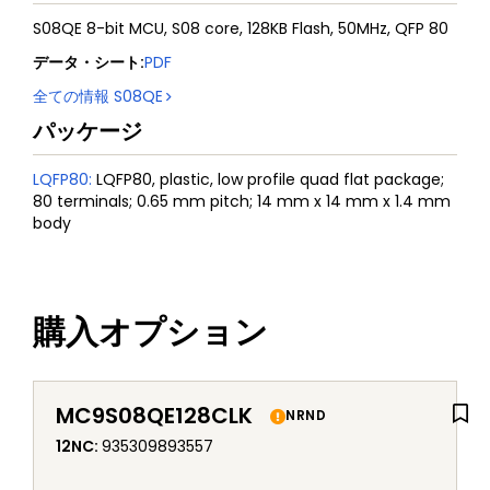
S08QE 8-bit MCU, S08 core, 128KB Flash, 50MHz, QFP 80
データ・シート
:
PDF
全ての情報
S08QE
パッケージ
LQFP80
:
LQFP80, plastic, low profile quad flat package;
80 terminals; 0.65 mm pitch; 14 mm x 14 mm x 1.4 mm
body
購入オプション
MC9S08QE128CLK
NRND
12NC
:
935309893557