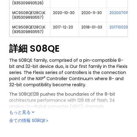
(
935309893528
)
MC9S08QE128CLK
2020-10-30
2020-11-30
202007015I
(
935309893557
)
MC9S08QE128CLK
2017-12-20
2018-01-03
201710023I
(
935309893557
)
詳細
S08QE
The S08QE family, comprised of a pin-compatible 8-
bit and 32-bit device duo, is Our first family in the Flexis
series. The Flexis series of controllers is the connection
®
point of the NXP
Controller Continuum where 8- and
32-bit compatibility become reality.
The S08QE128 pushes the boundaries of the 8-bit
architecture performance with 128 KB of flash, 24
analog-to-digital converter (ADC) channels
もっと見る
and delivering up 25 MHz in bus frequency. The 32-bit
MCF51QE128 is pin-, peripheral- and tool-compatible
全ての情報
S08QE
with the 8-bit S08QE128 device. They share a common
set of peripherals and development tools, delivering