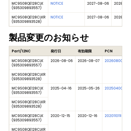
MC9S08QE128CLK
NOTICE
2027-08-06
2028-08
(
935309893557
)
MC9S08QE128CLKR
NOTICE
2027-08-06
2028-08
(
935309893528
)
製品変更のお知らせ
Part/12NC
発行日
有効期限
PCN
MC9S08QE128CLK
2026-08-06
2026-08-07
202608007DN
(
935309893557
)
MC9S08QE128CLKR
(
935309893528
)
MC9S08QE128CLK
2025-04-16
2025-05-26
202504007I
(
935309893557
)
MC9S08QE128CLKR
(
935309893528
)
MC9S08QE128CLK
2020-12-15
2020-12-16
202011011I
(
935309893557
)
MC9S08QE128CLKR