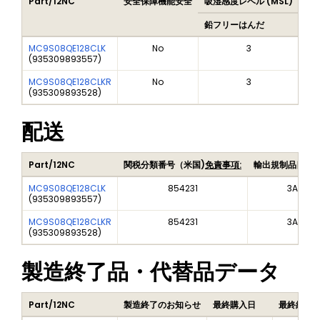
Part/12NC
安全保障機能安全
吸湿感度レベル (MSL)
Pe
鉛フリーはんだ
鉛
MC9S08QE128CLK
No
3
(
935309893557
)
MC9S08QE128CLKR
No
3
(
935309893528
)
配送
Part/12NC
関税分類番号（米国)
免責事項:
輸出規制品目番
MC9S08QE128CLK
854231
3A991A
(
935309893557
)
MC9S08QE128CLKR
854231
3A991A
(
935309893528
)
製造終了品・代替品データ
Part/12NC
製造終了のお知らせ
最終購入日
最終納品