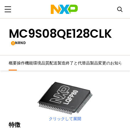
MC9S08QE128CLK
NRND
概要
操作機能
環境
品質
配送
製造終了と代替品
製品変更のお知らせ
クリックして展開
特徴