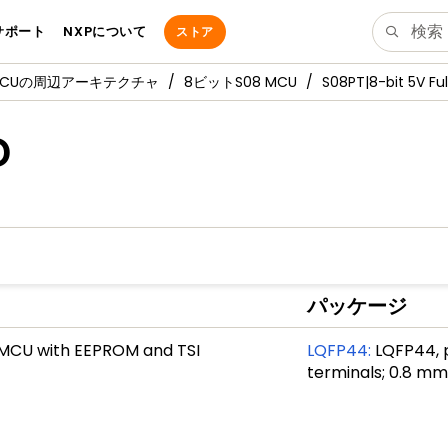
サポート
NXPについて
ストア
MCUの周辺アーキテクチャ
8ビットS08 MCU
S08PT|8-bit 5V Fu
D
パッケージ
d MCU with EEPROM and TSI
LQFP44
:
LQFP44, p
terminals; 0.8 mm