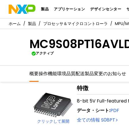
製品
アプリケーション
デザインセンター
製品
プロセッサ＆マイクロコントローラ
MPU/
MC9S08PT16AVL
アクティブ
概要
操作機能
環境
品質
配送
製品変更のお知らせ
特徴
8-bit 5V Full-feature
データ・シート
:
PDF
全ての情報
S08PT
クリックして展開