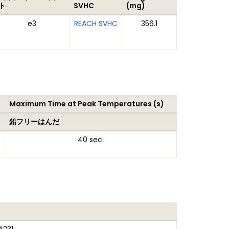
ト
SVHC
(mg)
e3
REACH SVHC
356.1
Maximum Time at Peak Temperatures (s)
鉛フリーはんだ
40 sec.