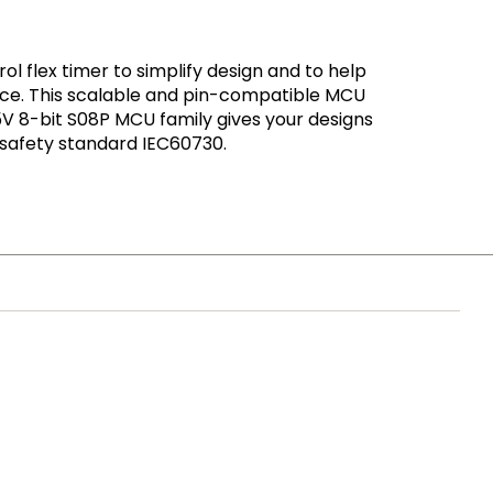
l flex timer to simplify design and to help
nce. This scalable and pin-compatible MCU
 5V 8-bit S08P MCU family gives your designs
e safety standard IEC60730.
©2006-2026 NXP Semiconductors. All rights reserved.