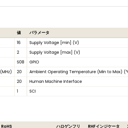
値
パラメータ
16
Supply Voltage [min] (V)
2
Supply Voltage [max] (V)
S08
GPIO
 (MHz)
20
Ambient Operating Temperature (Min to Max) (
20
Human Machine Interface
1
SCI
U RoHS
ハロゲンフリ
RHFインジケータ