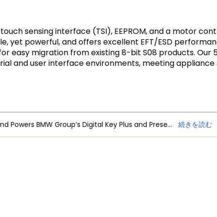
touch sensing interface (TSI), EEPROM, and a motor contro
ple, yet powerful, and offers excellent EFT/ESD performa
s for easy migration from existing 8-bit S08 products. Our
ustrial and user interface environments, meeting applianc
NXP Trimension Ultra-Wideband Powers BMW Group’s Digital Key Plus and Presence Detection
続きを読む
、製品ニュース
お問い合わせ
MY NXPアカウントの特典
ィードバック