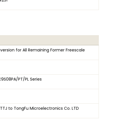
4231
version for All Remaining Former Freescale
9S08PA/PT/PL Series
TJ to TongFu Microelectronics Co. LTD