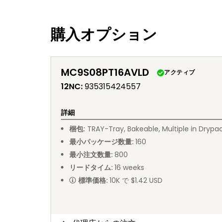
購入オプション
MC9S08PT16AVLD
アクティブ
12NC
:
935315424557
詳細
梱包
:
TRAY
-
Tray, Bakeable, Multiple in Drypa
最小パッケージ数量
:
160
最小注文数量
:
800
リードタイム
:
16
weeks
標準価格
:
10K で $1.42 USD