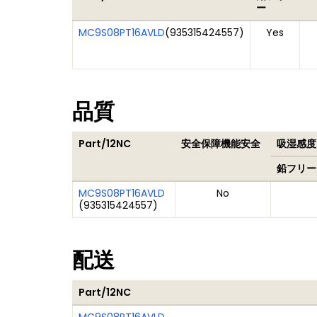
ー
MC9S08PT16AVLD
(
935315424557
)
Yes
品質
Part/12NC
安全保障機能安全
吸湿感度レ
鉛フリー
MC9S08PT16AVLD
No
(
935315424557
)
配送
Part/12NC