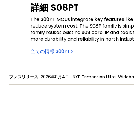
詳細
S08PT
The S08PT MCUs integrate key features like 
reduce system cost. The S08P family is sim
family reuses existing S08 core, IP and tool
more durability and reliability in harsh ind
全ての情報
S08PT
プレスリリース
2026年8月4日
|
NXPについて
採用情報
投資家向け情報
プレスリリース
プライバシー
ご利用規約
販売条件
アクセシビリティ
webサイトのフ