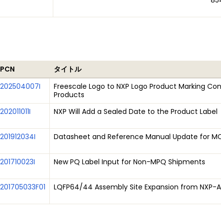
85
PCN
タイトル
202504007I
Freescale Logo to NXP Logo Product Marking Con
Products
202011011I
NXP Will Add a Sealed Date to the Product Label
201912034I
Datasheet and Reference Manual Update for MC
201710023I
New PQ Label Input for Non-MPQ Shipments
201705033F01
LQFP64/44 Assembly Site Expansion from NXP-AT