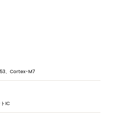
53、Cortex-M7
ントIC