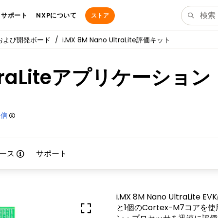
サポート
NXPについて
ストア
価および開発ボード
i.MX 8M Nano UltraLite評価キット
 UltraLiteアプリケー
受信
ース
サポート
i.MX 8M Nano UltraLi
と1個のCortex-M7コアを使用