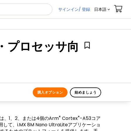
サインイン/ 登録
日本語
ション・プロセッサ向
購入オプション
始めましょう
®
®
te EVKは、1、2、または4個のArm
Cortex
-A53コア
して、i.MX 8M Nano UltraLiteアプリケーショ