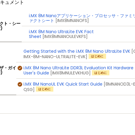
ドキュメント
i.MX 8M Nanoアプリケーション・プロセッサ・ファミ
ァクトシート
[IMX8MNANOFS]
クト・シー
2)
i.MX 8M Nano UltraLite EVK Fact
Sheet
[IMX8MNANOULEVKFS]
Getting Started with the i.MX 8M Nano UltraLite EVK
[
IMX-8M-NANO-ULTRALITE-EVK]
はじめに
i.MX 8M Nano UltraLite DDR3L Evaluation Kit Hardware
ザ・ガイ
3)
User's Guide
[IMX8MNULEVKHUG]
はじめに
i.MX 8M NanoUL EVK Quick Start Guide
[8MNANOD3L-
QSG]
はじめに