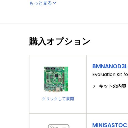
コネクティビティ
もっと見る
デバッグ
購入オプション
ツール＆OSサポート
8MNANOD3L
Evaluation Kit f
キットの内容
クリックして展開
MINISASTOC