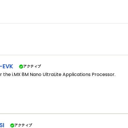
10/100/1000イーサネット
USB 3.0 Type Cコネクタ
JTAGコネクタ
UART（USB経由）
Linux
FreeRTOS
-EVK
アクティブ
or the i.MX 8M Nano UltraLite Applications Processor.
SI
アクティブ