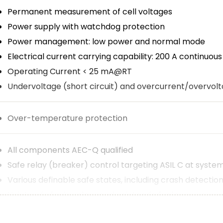
Permanent measurement of cell voltages
Power supply with watchdog protection
Power management: low power and normal mode
Electrical current carrying capability: 200 A continuo
Operating Current < 25 mA@RT
Undervoltage (short circuit) and overcurrent/overvolt
Over-temperature protection
All components AEC-Q qualified
Safe relay (breaker) control targeting ASIL C at system
Various definable safe states, including crash detectio
Unintended relay close and unintended relay open