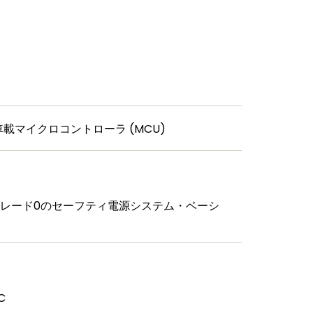
A車載マイクロコントローラ (MCU)
びグレード0のセーフティ電源システム・ベーシ
IC