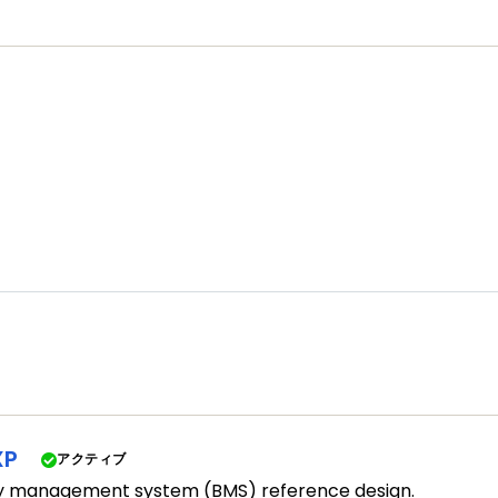
XP
アクティブ
 management system (BMS) reference design.