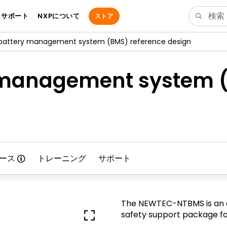
サポート
NXPについて
ストア
battery management system (BMS) reference design
 management system 
ース
トレーニング
サポート
The NEWTEC-NTBMS is an e
safety support package f