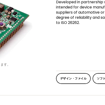
Developed in partnership 
intended for device manuf
suppliers of automotive or 
degree of reliability and s
to ISO 26262.
します。
デザイン・ファイル
ソフ