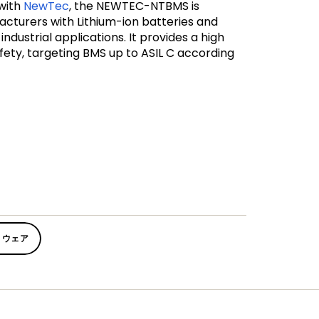
with
NewTec
, the NEWTEC-NTBMS is
acturers with Lithium-ion batteries and
industrial applications. It provides a high
afety, targeting BMS up to ASIL C according
トウェア