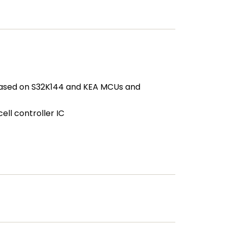
based on S32K144 and KEA MCUs and
ll controller IC