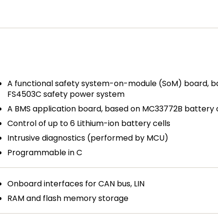
A functional safety system-on-module (SoM) board, 
FS4503C safety power system
A BMS application board, based on MC33772B battery ce
Control of up to 6 Lithium-ion battery cells
Intrusive diagnostics (performed by MCU)
Programmable in C
Onboard interfaces for CAN bus, LIN
RAM and flash memory storage