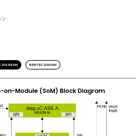
ョン
K DIAGRAM
NEWTEC DESIGN
-on-Module (SoM) Block Diagram