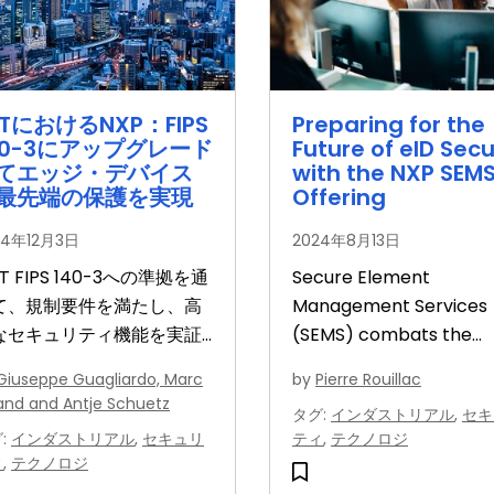
IoTにおけるNXP：FIPS
Preparing for the
40-3にアップグレード
Future of eID Secu
てエッジ・デバイス
with the NXP SEM
最先端の保護を実現
Offering
24年12月3日
2024年8月13日
ST FIPS 140-3への準拠を通
Secure Element
て、規制要件を満たし、高
Management Services
なセキュリティ機能を実証
(SEMS) combats the
きるよう取り組むお客様が
widespread impact of 
Giuseppe Guagliardo, Marc
by
Pierre Rouillac
えています。
ROCA threat and the ri
land and Antje Schuetz
タグ
:
インダストリアル
,
セキ
associated with eID ca
グ
:
インダストリアル
,
セキュリ
ティ
,
テクノロジ
vulnerabilities
ィ
,
テクノロジ