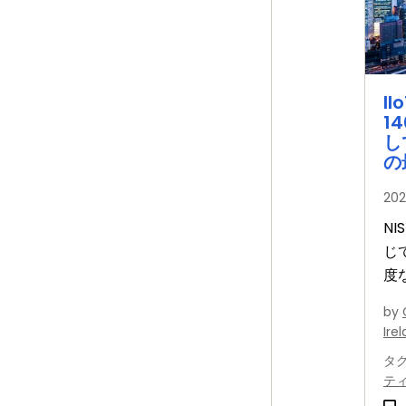
I
1
し
の
20
NI
じ
度
で
by
増
Ire
タ
テ