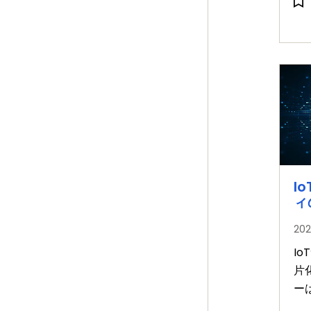
I
ィ
20
I
片
ー
に