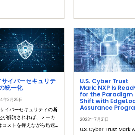
oTサイバーセキュリテ
U.S. Cyber Trust
の統一化
Mark: NXP Is Read
for the Paradigm
24年3月25日
Shift with EdgeLo
Assurance Progr
oTサイバーセキュリティの断
化が解消されれば、メーカ
2023年7月31日
はコストを抑えながら迅速
U.S. Cyber Trust Mark wi
開発を進められるようにな