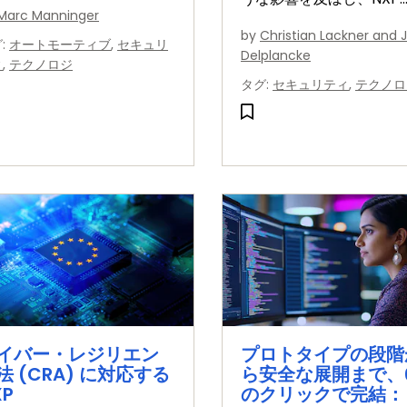
ュア認証、および信頼性の
Marc Manninger
EdgeLock® 2GOがデ
いスマート・カー・アクセ
by
Christian Lackner and J
グ
:
オートモーティブ
,
セキュリ
ライフサイクル全体にわ
・システムを実現します。
Delplancke
ィ
,
テクノロジ
CRAに沿ったセキュリテ
タグ
:
セキュリティ
,
テクノロ
どのようにサポートする
ご覧ください。
イバー・レジリエン
プロトタイプの段階
法 (CRA) に対応する
ら安全な展開まで、
XP
のクリックで完結：