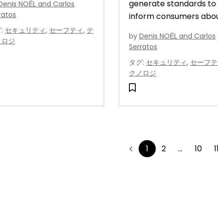
generate standards to
Denis NOЁL and Carlos
、エンド・ユーザーも必要
ratos
inform consumers abo
機能を備えた製品を簡単に
the cybersecurity meri
グ
:
セキュリティ
,
セーフティ
,
テ
んで購入し、導入できるよ
by
Denis NOЁL and Carlos
ノロジ
smart home products,
になります。
Serratos
which NXP continues to
タグ
:
セキュリティ
,
セーフテ
work to support.
クノロジ
1
2
...
10
1