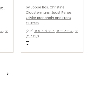
“lattice-based
by
Joppe Bos, Christine
ut
cryptography,” which is a
Cloostermans, Joost Renes,
ts of
method that uses the
Olivier Bronchain and Frank
mathematical concept of
Custers
a lattice
ィ
,
テ
タグ
:
セキュリティ
,
セーフティ
,
テ
クノロジ
1