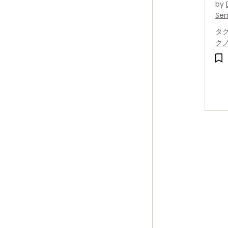
by
り
Ser
な
タ
選
ク
う