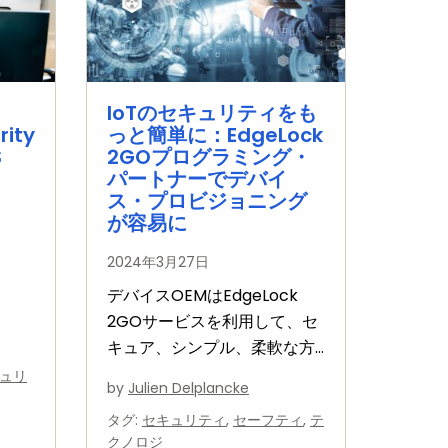
IoTのセキュリティをも
rity
っと簡単に：EdgeLock
S
2GOプログラミング・
パートナーでデバイ
ス・プロビジョニング
が容易に
2024年3月27日
デバイスOEMはEdgeLock
2GOサービスを利用して、セ
the
キュア、シンプル、柔軟な方
sks
法でデバイス資格情報をプロ
ュリ
rd
by
Julien Delplancke
ビジョニングし、それを製造
タグ
:
セキュリティ
,
セーフティ
,
テ
から導入時まで管理できま
クノロジ