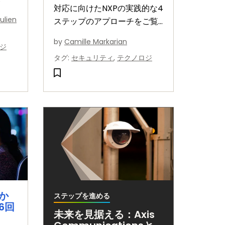
対応に向けたNXPの実践的な4
バイスの
ulien
ステップのアプローチをご覧
たり
ください。これには、リスク
ィを
by
Camille Markarian
ジ
評価、セキュリティ・バイ・
かを
タグ
:
セキュリティ
,
テクノロジ
デザイン、準拠、および長期
的な製品セキュリティが含ま
れます。
か
ステップを進める
6回
未来を見据える：Axis