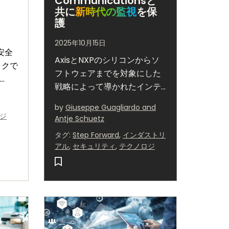
Communicationsと
共に
新時代の監視
を保
護
2025年10月15日
安全
AxisとNXPのシリコンからソ
ックで
フトウェアまでを対象にした
戦略によって導かれたインテ
リジェントなビデオ・ネット
by
Giuseppe Guagliardo and
ワークは、エッジAIと組込み
ジ
Antje Schuetz
サイバーセキュリティによっ
タグ
:
Step Forward
,
インダストリ
て監視を変革します。
アル
,
セキュリティ
,
テクノロジ