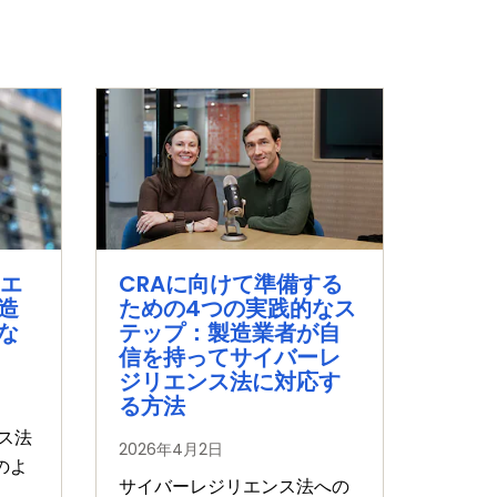
リエ
CRAに向けて準備する
造
ための4つの実践的なス
な
テップ：製造業者が自
信を持ってサイバーレ
ジリエンス法に対応す
る方法
ス法
2026年4月2日
のよ
サイバーレジリエンス法への