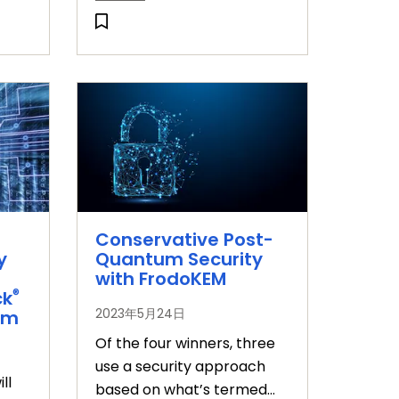
す。
Conservative Post-
y
Quantum Security
with FrodoKEM
®
ck
2023年5月24日
am
Of the four winners, three
use a security approach
ll
based on what’s termed