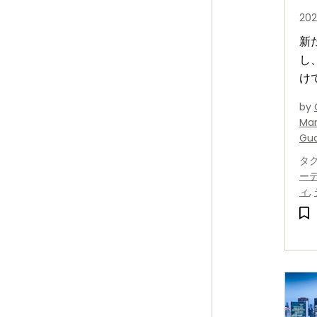
20
新
し
け
法
by
法
Mar
Gua
タ
ー
ィ
,