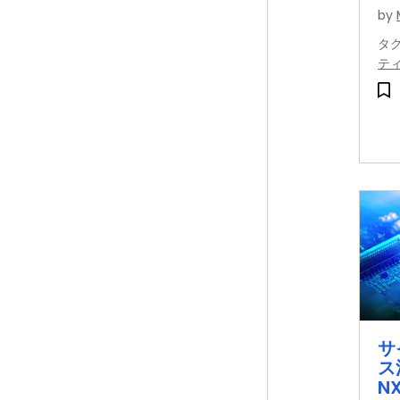
キ
by
高
タ
ス
テ
サ
ス
N