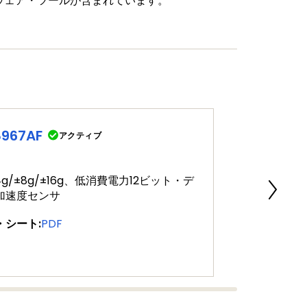
ウェア・ツールが含まれています。
す。
8967AF
アクティブ
±4g/±8g/±16g、低消費電力12ビット・デ
加速度センサ
・シート:
PDF