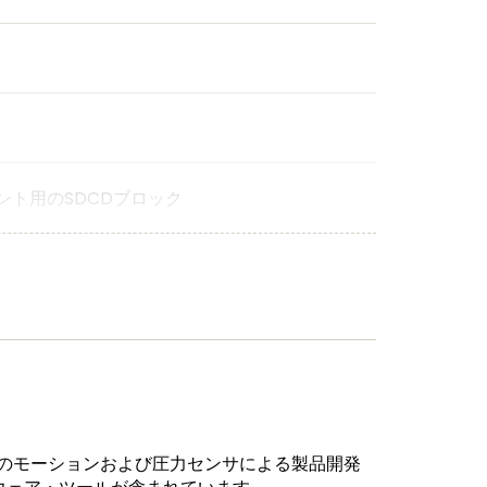
ント用のSDCDブロック
したNXPのモーションおよび圧力センサによる製品開発
給を保証する
NXP長期製品供給プログラム
の対