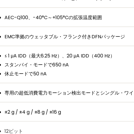
AEC-Q100、-40°C～+105°Cの拡張温度範囲
EMC準拠のウェッタブル・フランク付きDFNパッケージ
≤ 1 μA IDD（最大6.25 Hz）、20 μA IDD（400 Hz）
スタンバイ・モードで650 nA
休止モードで50 nA
専用の超低消費電力モーション検出モードとシングル・ワイ
±2 g / ±4 g / ±8 g / ±16 g
12ビット