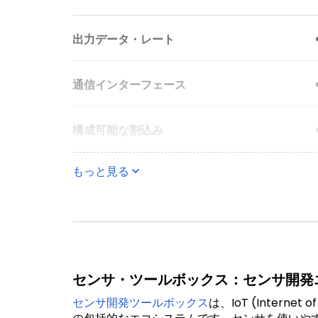
出力データ・レート
通信インターフェース
構成可能な割込み
もっと見る
双方向のセルフテスト診断
センサ・ツールボックス：センサ開発
センサ開発ツールボックス
は、IoT (Inte
長期製品供給プログラム