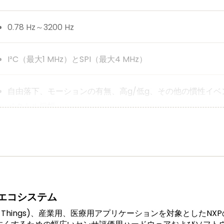
0.78 Hz～3200 Hz
I²C（最大1 MHz）とSPI（最大4 MHz）
自由落下、モーションの有無、高g/低g、その他の慣性イベ
ベクトル振幅
方向（横、縦、上、下）
FIFO/LIFO（144バイト）
自動スリープ解除による省電力
デバイスの動きや向きは結果に影響しない
エコシステム
rnet of Things)、産業用、医療用アプリケーションを対象と
この製品は、お客様の組込み設計に使用される製品の安定供