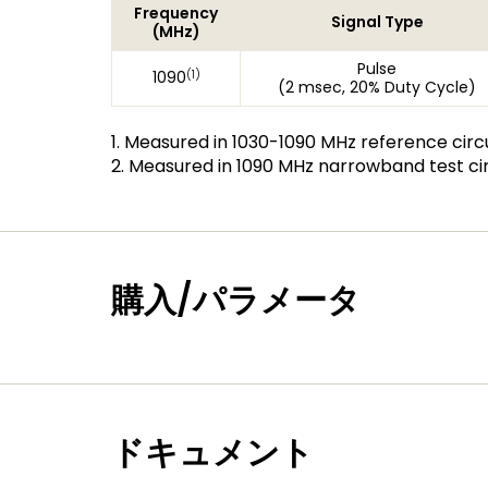
Frequency
Signal Type
(MHz)
Pulse
(1)
1090
(2 msec, 20% Duty Cycle)
1. Measured in 1030-1090 MHz reference circu
2. Measured in 1090 MHz narrowband test cir
購入/パラメータ
ドキュメント