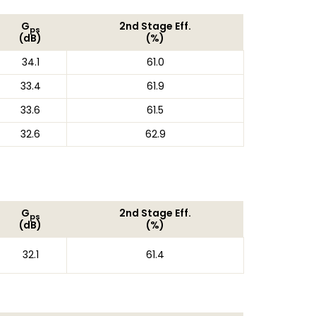
G
2nd Stage Eff.
ps
(dB)
(%)
34.1
61.0
33.4
61.9
33.6
61.5
32.6
62.9
G
2nd Stage Eff.
ps
(dB)
(%)
32.1
61.4