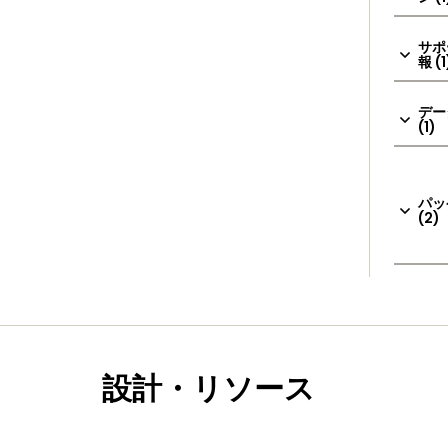
サポ
報 (1
デー
(1)
パッ
(2)
設計・リソース