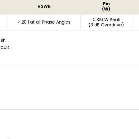
Pin
VSWR
(W)
0.316 W Peak
> 20:1 at all Phase Angles
(3 dB Overdrive)
it.
cuit.