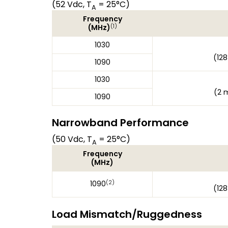
(52 Vdc, T
= 25°C)
A
Frequency
(1)
(MHz)
1030
(128
1090
1030
(2 
1090
Narrowband Performance
(50 Vdc, T
= 25°C)
A
Frequency
(MHz)
(2)
1090
(128
Load Mismatch/Ruggedness