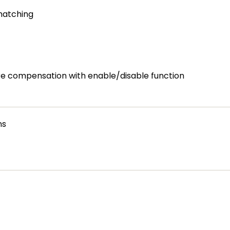
matching
e compensation with enable/disable function
ns