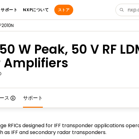
サポート
NXPについて
ストア
F2010N
250 W Peak, 50 V RF L
 Amplifiers
ース
サポート
RFICs designed for IFF transponder applications operat
uch as IFF and secondary radar transponders.