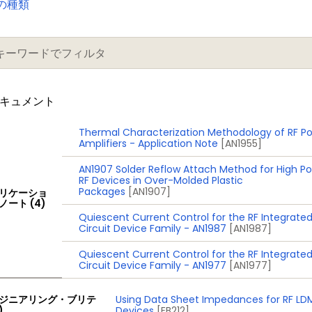
の種類
ドキュメント
Thermal Characterization Methodology of RF P
Amplifiers - Application Note
[AN1955]
AN1907 Solder Reflow Attach Method for High P
RF Devices in Over-Molded Plastic
Packages
[AN1907]
リケーショ
ノート (4)
Quiescent Current Control for the RF Integrate
Circuit Device Family - AN1987
[AN1987]
Quiescent Current Control for the RF Integrate
Circuit Device Family - AN1977
[AN1977]
ジニアリング・ブリテ
Using Data Sheet Impedances for RF L
)
Devices
[EB212]