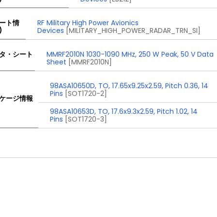
ート情
RF Military High Power Avionics
)
Devices
[MILITARY_HIGH_POWER_RADAR_TRN_SI]
タ・シート
MMRF2010N 1030-1090 MHz, 250 W Peak, 50 V Data
Sheet
[MMRF2010N]
98ASA10650D, TO, 17.65x9.25x2.59, Pitch 0.36, 14
Pins
[SOT1720-2]
ケージ情報
98ASA10653D, TO, 17.6x9.3x2.59, Pitch 1.02, 14
Pins
[SOT1720-3]