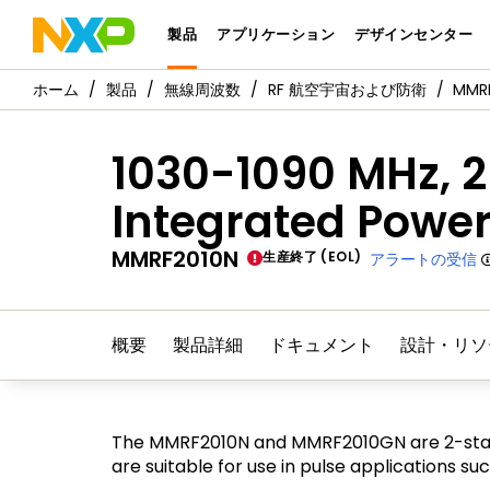
製品
アプリケーション
デザインセンター
製品
無線周波数
RF 航空宇宙および防衛
MMR
1030-1090 MHz, 
Integrated Power
MMRF2010N
生産終了 (EOL)
アラートの受信
概要
製品詳細
ドキュメント
設計・リソ
The MMRF2010N and MMRF2010GN are 2-stage 
are suitable for use in pulse applications s