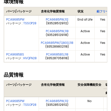
環境情報
パーツ/パッケージ
含有化学物質情報
状況
鉛フリー
PCA9685PW
PCA9685PW,112
End of Life
Yes
パッケージ :
TSSOP28
(935285129112)
PCA9685PW,118
Active
Yes
(935285129118)
PCA9685PW/Q900,118
Active
Yes
(935289802118)
PCA9685BS
PCA9685BS,118
Active
Yes
パッケージ :
HVQFN28
(935287058118)
品質情報
パーツ/パッケージ
含有化学物質情報
安全保障機能安全
吸湿
鉛
PCA9685PW
PCA9685PW,112
No
パッケージ :
TSSOP28
(935285129112)