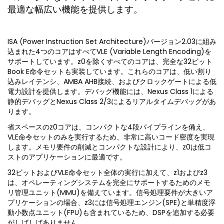
最適な幅広い機能を提供します。
ISA (Power Instruction Set Architecture)バージョン2.03に組み
込まれた4つのコアはすべてVLE (Variable Length Encoding)を
サポートしています。z0を除くすべてのコアは、完全な32ビット
Book E命令セットも実装しています。これらのコアは、低い割り
込みレイテンシ、AMBA AHB接続、およびクロックゲートによる低
電力設計を提供します。デバッグ機能には、Nexus Class 1による
静的デバッグとNexus Class 2/3によるリアルタイムデバッグがあ
ります。
省スペースのz0コアは、コンパクトな4段パイプラインを備え、
VLE命令セットのみを実行するため、非常に高いコード密度を実現
します。メモリ要件の削減とコンパクトな設計により、z0は低コ
ストのアプリケーションに最適です。
32ビットおよびVLE命令セット全体の実行に加えて、z1およびz3
は、オペレーティングシステムを完全にサポートするためのメモ
リ管理ユニット(MMU)を備えています。信号処理要件が大きいア
プリケーションの場合、z3には信号処理エンジン(SPE)と単精度浮
動小数点ユニット(FPU)も含まれているため、DSPを追加する必要
がしばしばありません。