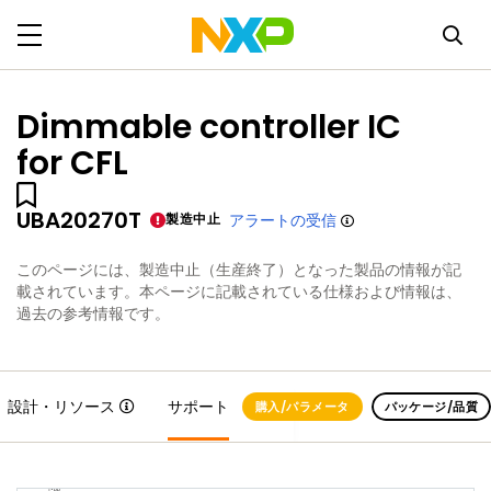
Dimmable controller IC
for CFL
UBA20270T
製造中止
アラートの受信
このページには、製造中止（生産終了）となった製品の情報が記
載されています。本ページに記載されている仕様および情報は、
過去の参考情報です。
設計・リソース
サポート
購入/パラメータ
パッケージ/品質