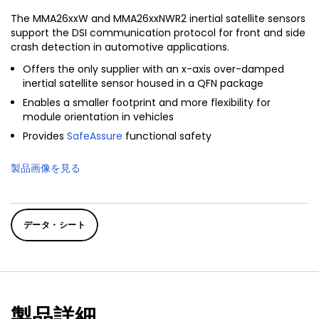
The MMA26xxW and MMA26xxNWR2 inertial satellite sensors
support the DSI communication protocol for front and side
crash detection in automotive applications.
Offers the only supplier with an x-axis over-damped
inertial satellite sensor housed in a QFN package
Enables a smaller footprint and more flexibility for
module orientation in vehicles
Provides
SafeAssure
functional safety
製品画像を見る
データ・シート
製品詳細