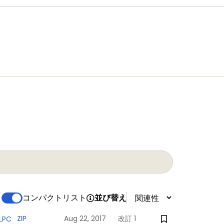
oprocessor, designed as a replacement for
trollers, offers up to 204 MHz performance
set and reduced code size.
コンパクトリスト
並び替え
ZIP
Aug 22, 2017
改訂 1
 LPC