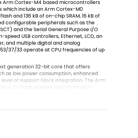
e Arm Cortex-M4 based microcontrollers
s which include an Arm Cortex-M0
flash and 136 kB of on-chip SRAM, 16 kB of
configurable peripherals such as the
(SCT) and the Serial General Purpose I/O
h-speed USB controllers, Ethernet, LCD, an
, and multiple digital and analog
53/37/33 operate at CPU frequencies of up
xt generation 32-bit core that offers
h as low power consumption, enhanced
 level of support block integration. The Arm
s a 3-stage pipeline, uses a Harvard
 local instruction and data buses as well as
, and includes an internal prefetch unit that
ching. The Arm Cortex-M4 supports single-
ssing and SIMD instructions. A hardware
 integrated in the core.
essor is an energy-efficient and easy-to-
code- and tool-compatible with the Cortex-