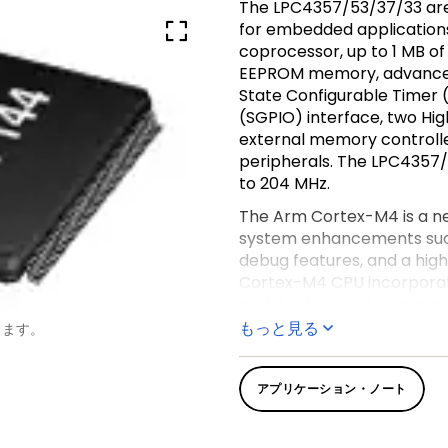
The LPC4357/53/37/33 ar
for embedded application
coprocessor, up to 1 MB of 
EEPROM memory, advanced 
State Configurable Timer 
(SGPIO) interface, two Hig
external memory controller
peripherals. The LPC4357/
to 204 MHz.
The Arm Cortex-M4 is a ne
system enhancements suc
debug features, and a high
Cortex-M4 CPU incorporate
architecture with separate
a third bus for peripherals
もっと見る
します。
supports speculative bran
cycle digital signal proce
アプリケーション・ノート
floating-point processor is
The Arm Cortex-M0 coproc
use 32-bit core which is 