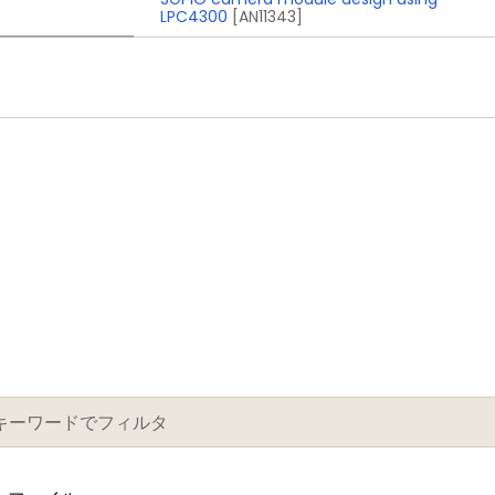
LPC4300
[AN11343]