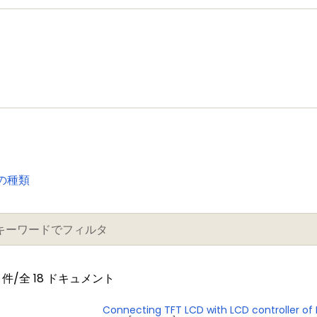
M4 core. The Cortex-M0 c
existing 8/16-bit microcon
with a simple instruction 
の種類
件/全 18 ドキュメント
Connecting TFT LCD with LCD controller of