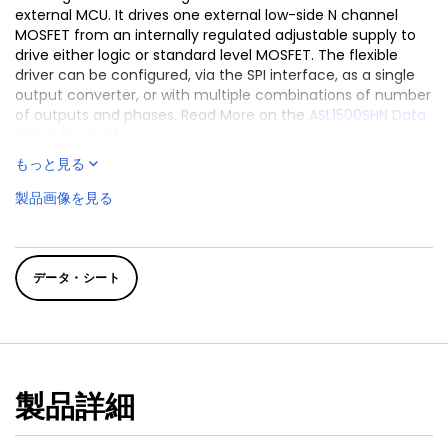
external MCU. It drives one external low-side N channel
MOSFET from an internally regulated adjustable supply to
drive either logic or standard level MOSFET. The flexible
driver can be configured, via the SPI interface, as a single
output converter, or with multiple combinations of number
of outputs and phases. Read More on the
ASL1500SHN Data
Sheet [English]
.
もっと見る
The
ASL1507SHN
is a single-phase boost converter IC with
a Limp Home mode feature. It provides an SPI interface for
製品画像を見る
extensive control and diagnostic communication with an
external microcontroller and integrates a customer
programmable Limp Home mode. The driver IC allows
configurable operation during the Limp Home mode in
データ・シート
case SPI communication with the microcontroller has
failed. Once the loss of SPI communication is detected, the
Limp Home mode gets activated. Read More on the
ASL1507SHN; ASL2507SHN Data Sheet [English]
.
製品詳細