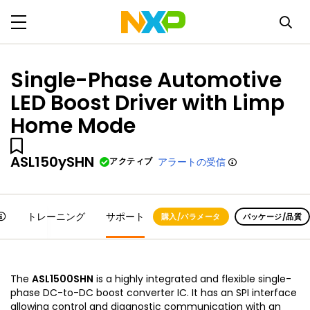
Single-Phase Automotive
LED Boost Driver with Limp
Home Mode
ASL150ySHN
アクティブ
アラートの受信
トレーニング
サポート
購入/パラメータ
パッケージ/品質
The
ASL1500SHN
is a highly integrated and flexible single-
phase DC-to-DC boost converter IC. It has an SPI interface
allowing control and diagnostic communication with an