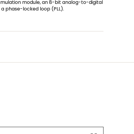
umulation module, an 8-bit analog-to-digital
 a phase-locked loop (PLL).