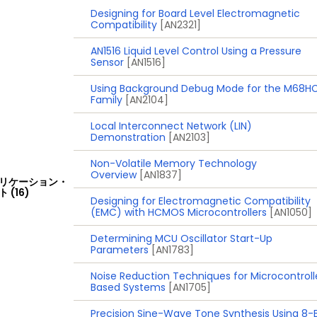
Designing for Board Level Electromagnetic
Compatibility
[AN2321]
AN1516 Liquid Level Control Using a Pressure
Sensor
[AN1516]
Using Background Debug Mode for the M68HC
Family
[AN2104]
Local Interconnect Network (LIN)
Demonstration
[AN2103]
Non-Volatile Memory Technology
Overview
[AN1837]
リケーション・
 (16)
Designing for Electromagnetic Compatibility
(EMC) with HCMOS Microcontrollers
[AN1050]
Determining MCU Oscillator Start-Up
Parameters
[AN1783]
Noise Reduction Techniques for Microcontroll
Based Systems
[AN1705]
Precision Sine-Wave Tone Synthesis Using 8-B