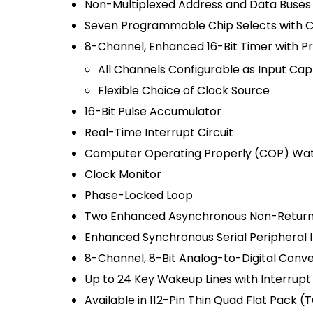
Non-Multiplexed Address and Data Buses
Seven Programmable Chip Selects with C
8-Channel, Enhanced 16-Bit Timer with 
All Channels Configurable as Input C
Flexible Choice of Clock Source
16-Bit Pulse Accumulator
Real-Time Interrupt Circuit
Computer Operating Properly (COP) Wa
Clock Monitor
Phase-Locked Loop
Two Enhanced Asynchronous Non-Return t
Enhanced Synchronous Serial Peripheral I
8-Channel, 8-Bit Analog-to-Digital Conv
Up to 24 Key Wakeup Lines with Interrupt
Available in 112-Pin Thin Quad Flat Pack 