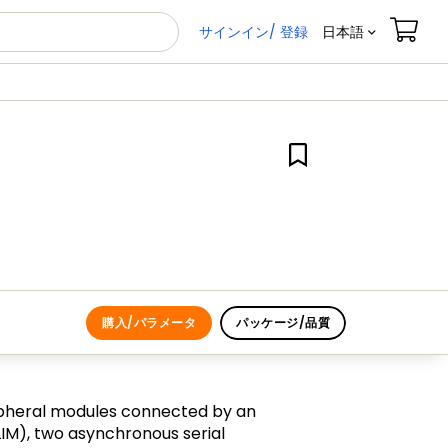
サインイン/ 登録
日本語
購入/パラメータ
パッケージ/品質
ipheral modules connected by an
LIM), two asynchronous serial