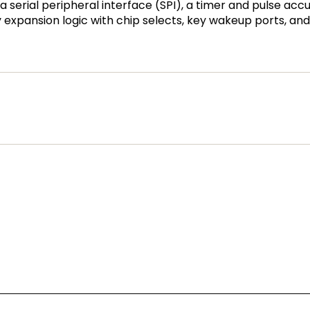
 serial peripheral interface (SPI), a timer and pulse acc
xpansion logic with chip selects, key wakeup ports, and