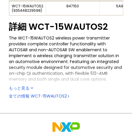
WCT-15WAUTOS2
847150
5A992C
(
935448229598
)
詳細
WCT-15WAUTOS2
The WCT-15WAUTOS2 wireless power transmitter
provides complete controller functionality with
AUTOSAR and non-AUTOSAR SW enablement to
implement a wireless charging transmitter solution in
an automotive environment. Featuring an integrated
security module designed for automotive security and
on-chip Qi authentication, with flexible 512-4MB
memory and both single and dual core options.
もっと見る
全ての情報
WCT-15WAUTOS2