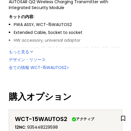
AUTOSAR Qi2 Wireless Charging Transmitter with
Integrated Security Module
キットの内容:
PWA ASSY, WCT-15WAUTOS2
Extended Cable, Socket to socket
HW accessory, universal adaptor
Power supply 12 VDC 5 A, adapters CE, FCC, PSE, CCC,
もっと見る
UL, VI approved
デザイン・リソース
全ての情報
WCT-15WAUTOS2
購入オプション
WCT-15WAUTOS2
アクティブ
12NC
:
935448229598