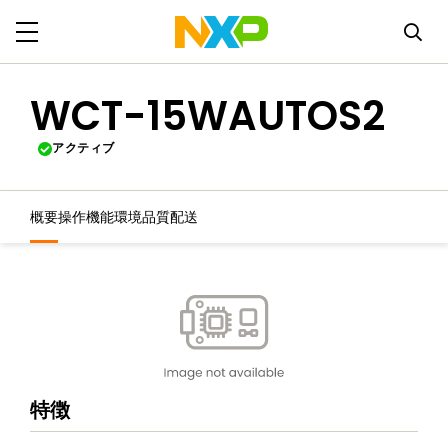
WCT-15WAUTOS2
アクティブ
概要
操作機能
環境
品質
配送
特徴