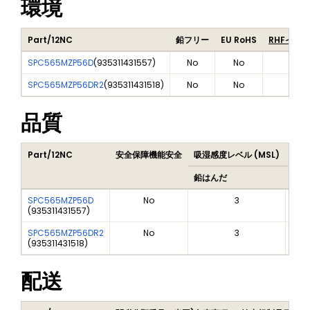
環境
Part/12NC
鉛フリー
EU RoHS
RHFイン
SPC565MZP56D
(
935311431557
)
No
No
SPC565MZP56DR2
(
935311431518
)
No
No
品質
Part/12NC
安全保障機能安全
吸湿感度レベル (MSL)
Pea
鉛はんだ
鉛は
SPC565MZP56D
No
3
(
935311431557
)
SPC565MZP56DR2
No
3
(
935311431518
)
配送