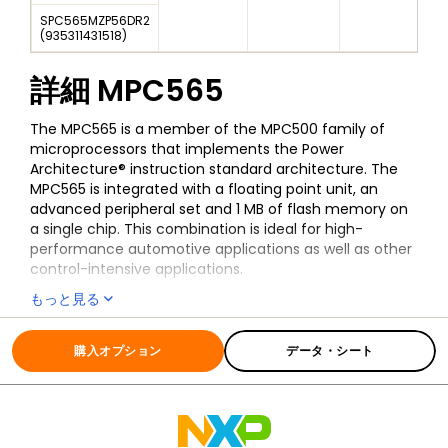
SPC565MZP56DR2
(
935311431518
)
詳細
MPC565
The MPC565 is a member of the MPC500 family of
microprocessors that implements the Power
Architecture® instruction standard architecture. The
MPC565 is integrated with a floating point unit, an
advanced peripheral set and 1 MB of flash memory on
a single chip. This combination is ideal for high-
performance automotive applications as well as other
control-intensive applications.
もっと見る
全ての情報
MPC565
購入オプション
データ・シート