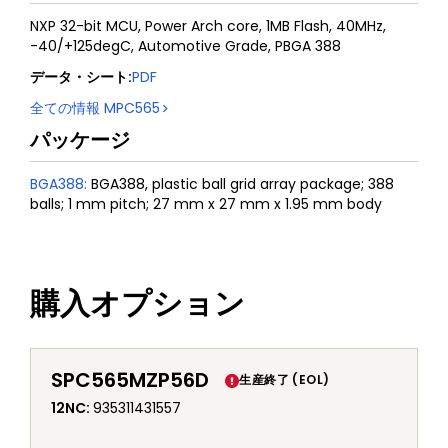
NXP 32-bit MCU, Power Arch core, 1MB Flash, 40MHz,
-40/+125degC, Automotive Grade, PBGA 388
データ・シート
:
PDF
全ての情報
MPC565
パッケージ
BGA388
:
BGA388, plastic ball grid array package; 388
balls; 1 mm pitch; 27 mm x 27 mm x 1.95 mm body
購入オプション
SPC565MZP56D
生産終了 (EOL)
12NC
:
935311431557