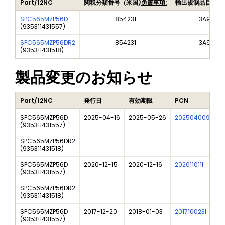
Part/12NC
関税分類番号（米国)
免責事項:
輸出規制品目番号
SPC565MZP56D
854231
3A991A2
(
935311431557
)
SPC565MZP56DR2
854231
3A991A2
(
935311431518
)
製品変更のお知らせ
Part/12NC
発行日
有効期限
PCN
SPC565MZP56D
2025-04-16
2025-05-26
202504009I
F
(
935311431557
)
SPC565MZP56DR2
(
935311431518
)
SPC565MZP56D
2020-12-15
2020-12-16
202011011I
N
(
935311431557
)
SPC565MZP56DR2
(
935311431518
)
SPC565MZP56D
2017-12-20
2018-01-03
201710023I
N
(
935311431557
)