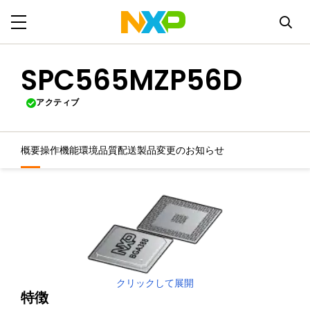
SPC565MZP56D
アクティブ
概要
操作機能
環境
品質
配送
製品変更のお知らせ
クリックして展開
特徴