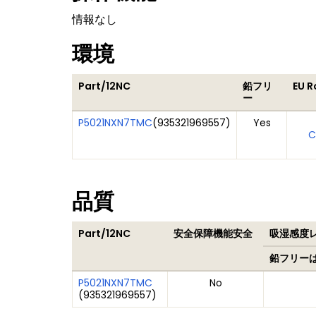
情報なし
環境
Part/12NC
鉛フリ
EU 
ー
P5021NXN7TMC
(
935321969557
)
Yes
C
品質
Part/12NC
安全保障機能安全
吸湿感度レベ
鉛フリー
P5021NXN7TMC
No
(
935321969557
)