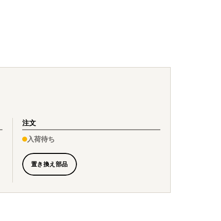
注文
入荷待ち
置き換え部品