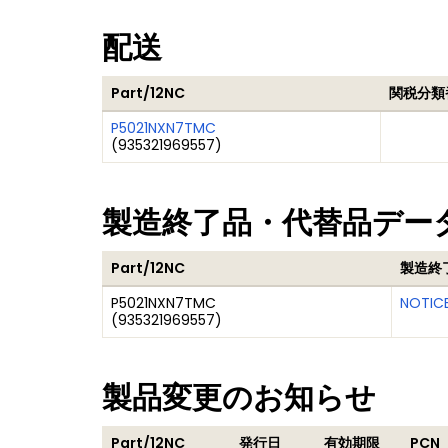
配送
Part/12NC
関税分類
P5021NXN7TMC
(
935321969557
)
製造終了品・代替品デー
Part/12NC
製造終
P5021NXN7TMC
NOTIC
(
935321969557
)
製品変更のお知らせ
Part/12NC
発行日
有効期限
PCN