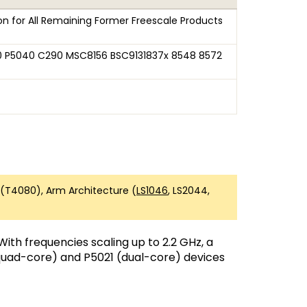
n for All Remaining Former Freescale Products
80 P5040 C290 MSC8156 BSC9131837x 8548 8572
 (T4080), Arm Architecture (
LS1046
, LS2044,
With frequencies scaling up to 2.2 GHz, a
(quad-core) and P5021 (dual-core) devices