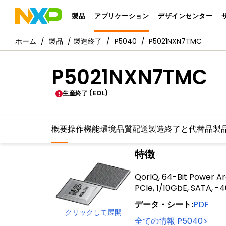
製品
アプリケーション
デザインセンター
製品
製造終了
P5040
P5021NXN7TMC
P5021NXN7TMC
生産終了 (EOL)
概要
操作機能
環境
品質
配送
製造終了と代替品
製
特徴
QorIQ, 64-Bit Power Ar
PCIe, 1/10GbE, SATA, -4
データ・シート
:
PDF
クリックして展開
全ての情報
P5040