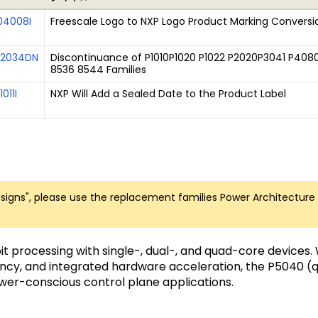
04008I
Freescale Logo to NXP Logo Product Marking Conversio
02034DN
Discontinuance of P1010P1020 P1022 P2020P3041 P40
8536 8544 Families
011I
NXP Will Add a Sealed Date to the Product Label
gns", please use the replacement families Power Architecture
it processing with single-, dual-, and quad-core devices. 
tency, and integrated hardware acceleration, the P5040 
ower-conscious control plane applications.