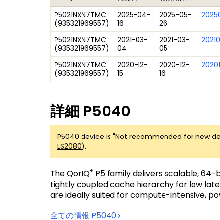
P5021NXN7TMC
2025-04-
2025-05-
2025
(
935321969557
)
16
26
P5021NXN7TMC
2021-03-
2021-03-
2021
(
935321969557
)
04
05
P5021NXN7TMC
2020-12-
2020-12-
202011
(
935321969557
)
15
16
詳細
P5040
P5040 device is "Not recommended for new desi
LS2080
).
®
The QorIQ
P5 family delivers scalable, 64-b
tightly coupled cache hierarchy for low la
are ideally suited for compute-intensive, p
全ての情報
P5040