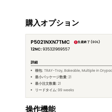
購入オプション
P5021NXN7TMC
生産終了 (EOL)
12NC
:
935321969557
詳細
梱包
:
TRAY
-
Tray, Bakeable, Multiple in Drypa
最小パッケージ数量
:
21
最小注文数量
:
21
リードタイム
:
99
weeks
操作機能