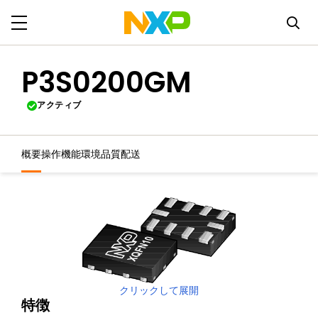
P3S0200GM
アクティブ
概要
操作機能
環境
品質
配送
クリックして展開
特徴