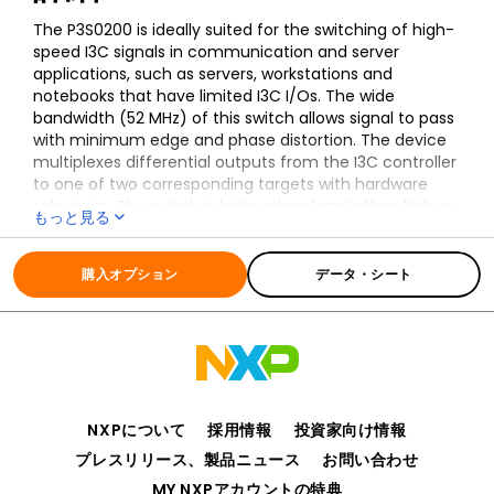
The P3S0200 is ideally suited for the switching of high-
speed I3C signals in communication and server
applications, such as servers, workstations and
notebooks that have limited I3C I/Os. The wide
bandwidth (52 MHz) of this switch allows signal to pass
with minimum edge and phase distortion. The device
multiplexes differential outputs from the I3C controller
to one of two corresponding targets with hardware
select pin. The switch is bidirectional and offers little or
もっと見る
no attenuation of the high-speed signals at the
全ての情報
P3S0200GM
outputs.
購入オプション
データ・シート
NXPについて
採用情報
投資家向け情報
プレスリリース、製品ニュース
お問い合わせ
MY NXPアカウントの特典