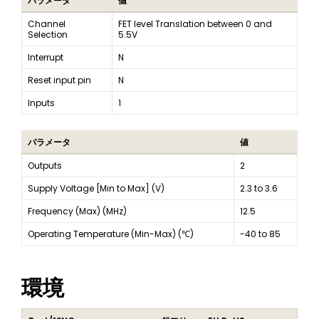
パラメータ
値
Channel
FET level Translation between 0 and
Selection
5.5V
Interrupt
N
Reset input pin
N
Inputs
1
パラメータ
値
Outputs
2
Supply Voltage [Min to Max] (V)
2.3 to 3.6
Frequency (Max) (MHz)
12.5
Operating Temperature (Min-Max) (℃)
-40 to 85
環境