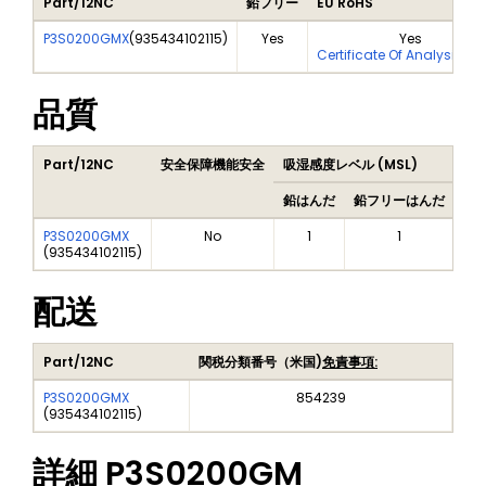
Part/12NC
鉛フリー
EU RoHS
P3S0200GMX
(
935434102115
)
Yes
Yes
Certificate Of Analysis (C
品質
Part/12NC
安全保障機能安全
吸湿感度レベル (MSL)
Pe
鉛はんだ
鉛フリーはんだ
鉛
P3S0200GMX
No
1
1
(
935434102115
)
配送
Part/12NC
関税分類番号（米国)
免責事項:
P3S0200GMX
854239
(
935434102115
)
詳細
P3S0200GM