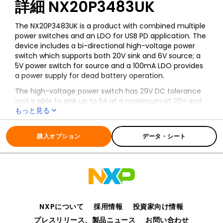
詳細
NX20P3483UK
The NX20P3483UK is a product with combined multiple
power switches and an LDO for USB PD application. The
device includes a bi-directional high-voltage power
switch which supports both 20V sink and 6V source; a
5V power switch for source and a 100mA LDO provides
a power supply for dead battery operation.
The high-voltage power switch has 29V DC tolerance
and is able to sink up to 5A at a maximum of 20V and
もっと見る
source up to 3.4A at a maximum of 6V. When it is
configured as a high-voltage sink switch, the path has
全ての情報
NX20P3483UK
overvoltage protection and reverse current protection
購入オプション
データ・シート
features. While it is configured as a high-voltage
source switch, the adjustable overcurrent limit circuit is
integrated.
NXPについて
採用情報
投資家向け情報
プレスリリース、製品ニュース
お問い合わせ