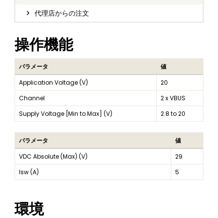
代理店からの注文
操作機能
パラメータ
値
Application Voltage (V)
20
Channel
2 x VBUS
Supply Voltage [Min to Max] (V)
2.8 to 20
パラメータ
値
VDC Absolute (Max) (V)
29
Isw (A)
5
環境