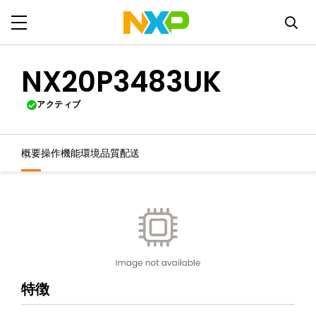
NX20P3483UK
アクティブ
概要
操作機能
環境
品質
配送
特徴