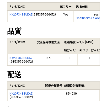
Part/12NC
鉛フリー
EU RoHS
NX20P3483UKAZ
(
935357666012
)
Yes
Yes
Certificate Of Analysi
品質
Part/12NC
安全保障機能安全
吸湿感度レベル (MSL)
P
鉛はんだ
鉛フリーはんだ
鉛
NX20P3483UKAZ
No
1
1
(
935357666012
)
配送
Part/12NC
関税分類番号（米国)
免責事項:
NX20P3483UKAZ
854239
(
935357666012
)