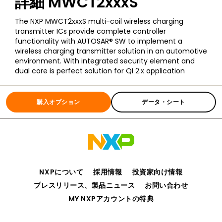
詳細
MWCT2xxxS
The NXP MWCT2xxxS multi-coil wireless charging
transmitter ICs provide complete controller
functionality with AUTOSAR® SW to implement a
wireless charging transmitter solution in an automotive
environment. With integrated security element and
dual core is perfect solution for QI 2.x application
全ての情報
MWCT2xxxS
購入オプション
データ・シート
NXPについて
採用情報
投資家向け情報
プレスリリース、製品ニュース
お問い合わせ
MY NXPアカウントの特典