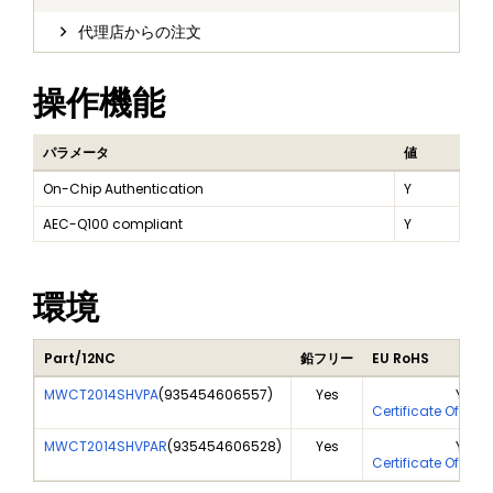
代理店からの注文
操作機能
パラメータ
値
On-Chip Authentication
Y
AEC-Q100 compliant
Y
環境
Part/12NC
鉛フリー
EU RoHS
MWCT2014SHVPA
(
935454606557
)
Yes
Yes
Certificate Of Ana
MWCT2014SHVPAR
(
935454606528
)
Yes
Yes
Certificate Of Ana