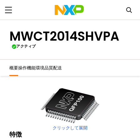
MWCT2014SHVPA
アクティブ
概要
操作機能
環境
品質
配送
クリックして展開
特徴