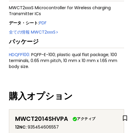
MWCT2xxxS Microcontroller for Wireless charging
Transmitter ICs
データ・シート
:
PDF
全ての情報
MWCT2xxxS
パッケージ
HDQFP100
:
PQFP-E-100; plastic qual flat package; 100
terminals, 0.65 mm pitch, 10 mm x 10 mm x 1.65 mm
body size.
購入オプション
MWCT2014SHVPA
アクティブ
12NC
:
935454606557