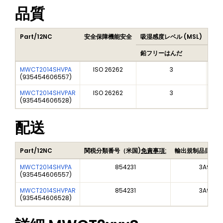
品質
Part/12NC
安全保障機能安全
吸湿感度レベル (MSL)
Pea
鉛フリーはんだ
鉛フ
MWCT2014SHVPA
ISO 26262
3
(
935454606557
)
MWCT2014SHVPAR
ISO 26262
3
(
935454606528
)
配送
Part/12NC
関税分類番号（米国)
免責事項:
輸出規制品目番号
MWCT2014SHVPA
854231
3A991A1
(
935454606557
)
MWCT2014SHVPAR
854231
3A991A1
(
935454606528
)