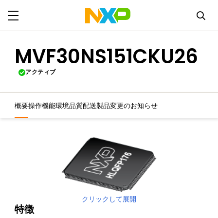
MVF30NS151CKU26
アクティブ
概要
操作機能
環境
品質
配送
製品変更のお知らせ
クリックして展開
特徴