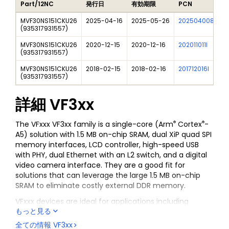
Part/12NC
発行日
有効期限
PCN
MVF30NS151CKU26
2025-04-16
2025-05-26
202504008I
F
(
935317931557
)
MVF30NS151CKU26
2020-12-15
2020-12-16
202011011I
N
(
935317931557
)
MVF30NS151CKU26
2018-02-15
2018-02-16
201712016I
V
(
935317931557
)
詳細
VF3xx
®
®
The VFxxx VF3xx family is a single-core (Arm
Cortex
-
A5) solution with 1.5 MB on-chip SRAM, dual XiP quad SPI
memory interfaces, LCD controller, high-speed USB
with PHY, dual Ethernet with an L2 switch, and a digital
video camera interface. They are a good fit for
solutions that can leverage the large 1.5 MB on-chip
SRAM to eliminate costly external DDR memory.
VFxxx devices are ideal for applications including
もっと見る
simple HMI in appliances and industrial machines,
secure control of infrastructure and manufacturing
全ての情報
VF3xx