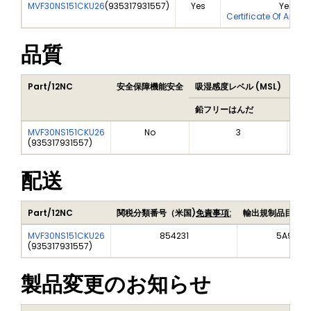
MVF30NS151CKU26
(
935317931557
)
Yes
Yes
Certificate Of Analy
品質
Part/12NC
安全保障機能安全
吸湿感度レベル (MSL)
Pea
鉛フリーはんだ
鉛フ
MVF30NS151CKU26
No
3
(
935317931557
)
配送
Part/12NC
関税分類番号（米国)
免責事項:
輸出規制品目番号
MVF30NS151CKU26
854231
5A992C
(
935317931557
)
製品変更のお知らせ