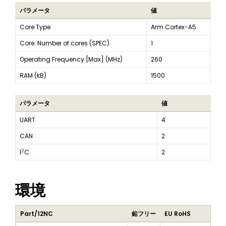
パラメータ
値
Core Type
Arm Cortex-A5
Core: Number of cores (SPEC)
1
Operating Frequency [Max] (MHz)
260
RAM (kB)
1500
パラメータ
値
UART
4
CAN
2
2
I
C
2
環境
Part/12NC
鉛フリー
EU RoHS