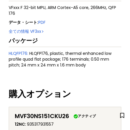
VFxxx F 32-bit MPU, ARM Cortex-A5 core, 266MHz, QFP
176
データ・シート
:
PDF
全ての情報
VF3xx
パッケージ
HLQFP176
:
HLQFP176, plastic, thermal enhanced low
profile quad flat package; 176 terminals; 0.50 mm
pitch; 24 mm x 24 mm x 1.6 mm body
購入オプション
MVF30NS151CKU26
アクティブ
12NC
:
935317931557