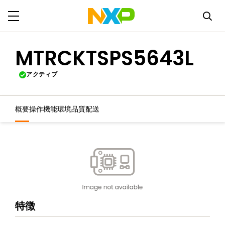
MTRCKTSPS5643L
アクティブ
概要
操作機能
環境
品質
配送
特徴