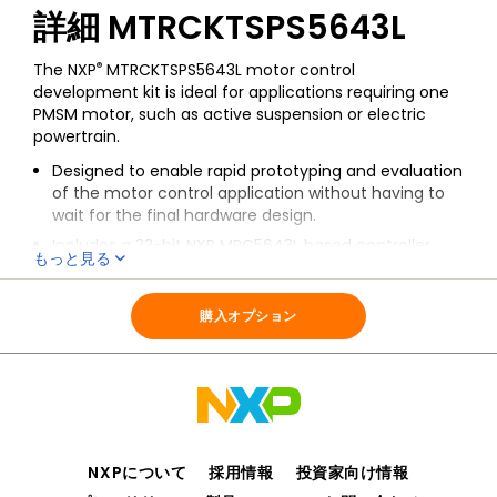
詳細
MTRCKTSPS5643L
®
The NXP
MTRCKTSPS5643L motor control
development kit is ideal for applications requiring one
PMSM motor, such as active suspension or electric
powertrain.
Designed to enable rapid prototyping and evaluation
of the motor control application without having to
wait for the final hardware design.
Includes a 32-bit NXP MPC5643L based controller
もっと見る
board and the 3-phase low-voltage power stage
全ての情報
MTRCKTSPS5643L
board.
購入オプション
Application software that provides a complete
reference implementation of the PMSM motor
control application and takes advantage of the
Automotive Math and Motor Control Library Set.
NXPについて
採用情報
投資家向け情報