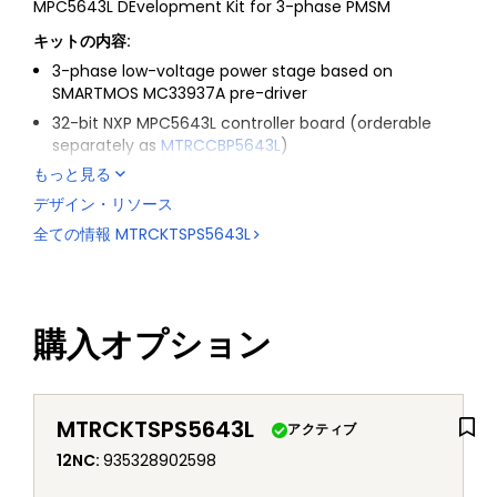
MPC5643L DEvelopment Kit for 3-phase PMSM
キットの内容:
3-phase low-voltage power stage based on
SMARTMOS MC33937A pre-driver
32-bit NXP MPC5643L controller board (orderable
separately as
MTRCCBP5643L
)
もっと見る
AC/DC 24 V Universal Power Supply Kit
デザイン・リソース
3-phase PMSM low-voltage motor
全ての情報
MTRCKTSPS5643L
USB 2.0 A-A type cable, ribbon cables for power
stage and controller board connection
Fact sheet and quick start guide
購入オプション
MTRCKTSPS5643L
アクティブ
12NC
:
935328902598