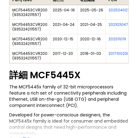
MCF54453CVR200
2025-04-16
2025-05-26
202504007I
(
935324211557
)
MCF54453CVR200
2021-04-24
2021-04-25
202103047DN
(
935324211557
)
MCF54453CVR200
2020-12-15
2020-12-16
202011011I
(
935324211557
)
MCF54453CVR200
2017-12-20
2018-01-03
201710023I
(
935324211557
)
詳細
MCF5445X
The MCF5445x family of 32-bit microprocessors
feature a rich set of connectivity peripherals including
Ethernet, USB on-the-go (USB OTG) and peripheral
component interconnect (PCI).
Developed for power-conscious designers, the
MCF5445x family is ideal for consumer and embedded
control designs that need high-performance and
connectivity.