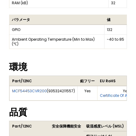
RAM (kB)
32
パラメータ
値
GPIO
132
Ambient Operating Temperature (Min to Max)
-40 to 85
(℃)
環境
Part/12NC
鉛フリー
EU RoHS
MCF54453CVR200
(
935324211557
)
Yes
Yes
Certificate Of Anal
品質
Part/12NC
安全保障機能安全
吸湿感度レベル (MSL)
Pea