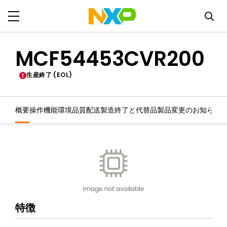
MCF54453CVR200
生産終了 (EOL)
概要
操作機能
環境
品質
配送
製造終了と代替品
製品変更のお知らせ
特徴