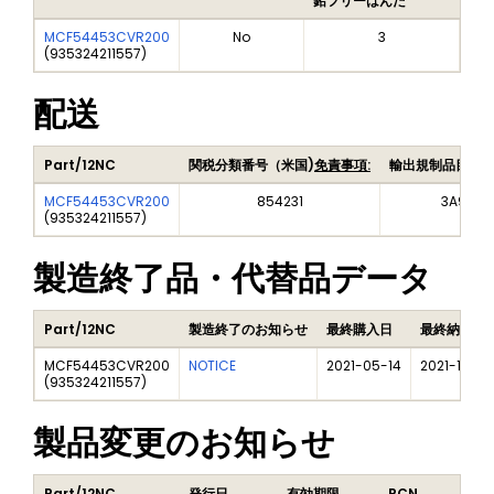
鉛フリーはんだ
鉛
MCF54453CVR200
No
3
(
935324211557
)
配送
Part/12NC
関税分類番号（米国)
免責事項:
輸出規制品目番
MCF54453CVR200
854231
3A991A
(
935324211557
)
製造終了品・代替品データ
Part/12NC
製造終了のお知らせ
最終購入日
最終納品日
MCF54453CVR200
NOTICE
2021-05-14
2021-12-31
(
935324211557
)
製品変更のお知らせ
Part/12NC
発行日
有効期限
PCN