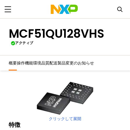
MCF51QU128VHS
アクティブ
概要
操作機能
環境
品質
配送
製品変更のお知らせ
クリックして展開
特徴