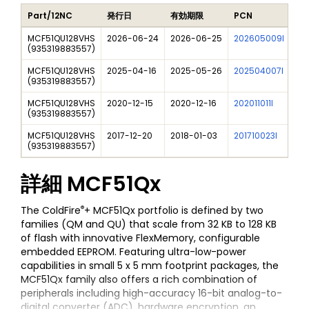
Part/12NC
発行日
有効期限
PCN
タ
MCF51QU128VHS
2026-06-24
2026-06-25
202605009I
QF
(
935319883557
)
MCF51QU128VHS
2025-04-16
2025-05-26
202504007I
Fre
(
935319883557
)
MCF51QU128VHS
2020-12-15
2020-12-16
202011011I
NXP
(
935319883557
)
MCF51QU128VHS
2017-12-20
2018-01-03
201710023I
Ne
(
935319883557
)
詳細
MCF51Qx
®
The ColdFire
+ MCF51Qx portfolio is defined by two
families (QM and QU) that scale from 32 KB to 128 KB
of flash with innovative FlexMemory, configurable
embedded EEPROM. Featuring ultra-low-power
capabilities in small 5 x 5 mm footprint packages, the
MCF51Qx family also offers a rich combination of
peripherals including high-accuracy 16-bit analog-to-
digital converter (ADC), hardware encryption, an