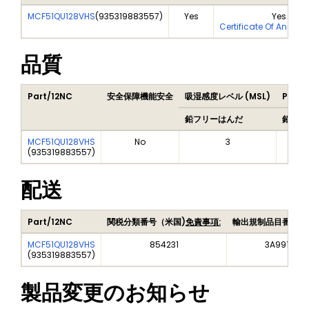
MCF51QU128VHS
(
935319883557
)
Yes
Yes
Certificate Of Analys
品質
Part/12NC
安全保障機能安全
吸湿感度レベル (MSL)
Peak 
鉛フリーはんだ
鉛フリ
MCF51QU128VHS
No
3
(
935319883557
)
配送
Part/12NC
関税分類番号（米国)
免責事項:
輸出規制品目番号（
MCF51QU128VHS
854231
3A991A2
(
935319883557
)
製品変更のお知らせ