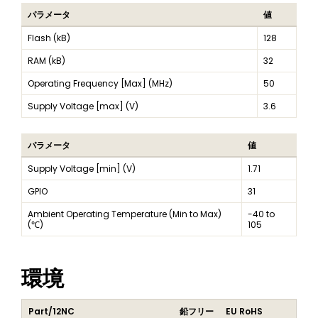
パラメータ
値
Flash (kB)
128
RAM (kB)
32
Operating Frequency [Max] (MHz)
50
Supply Voltage [max] (V)
3.6
パラメータ
値
Supply Voltage [min] (V)
1.71
GPIO
31
Ambient Operating Temperature (Min to Max)
-40 to
(℃)
105
環境
Part/12NC
鉛フリー
EU RoHS