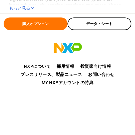
innovative touch-sensing interface and more. These
もっと見る
features make this a highly integrated, cost-effective
全ての情報
MCF51Qx
32-bit microcontroller solution for consumer and
industrial applications. Both ColdFire+ MCF51Qx families
購入オプション
データ・シート
are software and pin-compatible with each other as
well as the ColdFire+ MCF51JF and MCF51JU families to
maximize code re-use and shorten development time
and investment.
NXPについて
採用情報
投資家向け情報
プレスリリース、製品ニュース
お問い合わせ
MY NXPアカウントの特典
プライバシー
ご利用規約
販売条件
アクセシビリティ
webサイトのフィードバック
©2006-2026 NXP Semiconductors. All rights reserved.