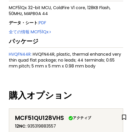
MCF51Qx 32-bit MCU, ColdFire V1 core, 128KB Flash,
50MHz, MAPBGA 44
データ・シート
:
PDF
全ての情報
MCF51Qx
パッケージ
HVQFN44R
:
HVQFN44R, plastic, thermal enhanced very
thin quad flat package; no leads; 44 terminals; 0.65
mm pitch; 5 mm x 5 mm x 0.98 mm body
購入オプション
MCF51QU128VHS
アクティブ
12NC
:
935319883557