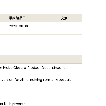
最終納品日
交換
2028-08-06
-
 Probe Closure: Product Discontinuation
version for All Remaining Former Freescale
4 Bulk Shipments