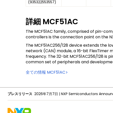
(
935322553557
)
詳細
MCF51AC
The MCF51AC family, comprised of pin-compati
controllers is the connection point on the 
The MCF51AC256/128 device extends the low 
network (CAN) module, a 16-bit FlexTimer mo
frequency. The 32-bit MCF51AC256/128 is pi
common set of peripherals and development to
全ての情報
MCF51AC
プレスリリース
2026年7月7日
|