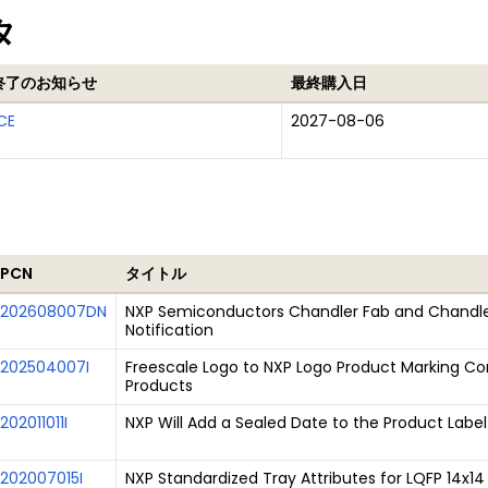
タ
終了のお知らせ
最終購入日
CE
2027-08-06
PCN
タイトル
202608007DN
NXP Semiconductors Chandler Fab and Chandler
Notification
202504007I
Freescale Logo to NXP Logo Product Marking Con
Products
202011011I
NXP Will Add a Sealed Date to the Product Label
202007015I
NXP Standardized Tray Attributes for LQFP 14x1