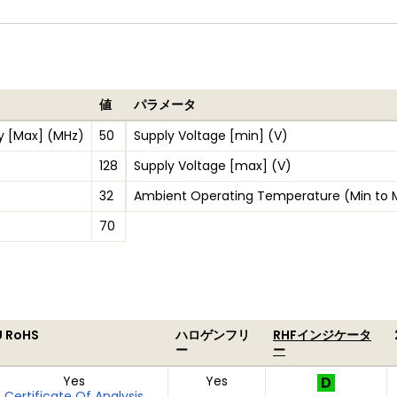
値
パラメータ
y [Max] (MHz)
50
Supply Voltage [min] (V)
128
Supply Voltage [max] (V)
32
Ambient Operating Temperature (Min to 
70
U RoHS
ハロゲンフリ
RHFインジケータ
ー
ー
Yes
Yes
Certificate Of Analysis