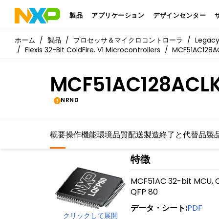
製品
アプリケーション
デザインセンター
製品
プロセッサ＆マイクロコントローラ
Legac
Flexis 32-Bit ColdFire. V1 Microcontrollers
MCF51AC128A
MCF51AC128ACL
NRND
概要
操作機能
環境
品質
配送
製造終了と代替品
製
特徴
MCF51AC 32-bit MCU, Co
QFP 80
データ・シート
:
PDF
クリックして展開