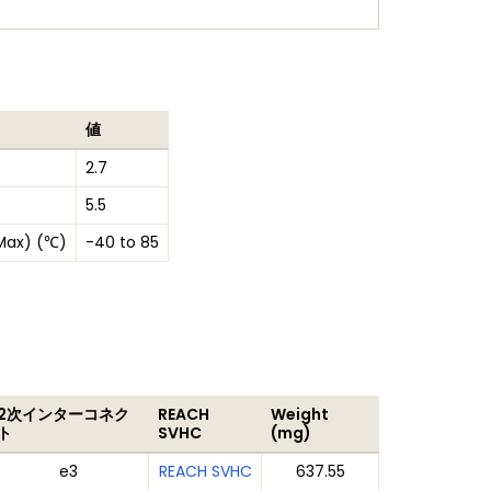
値
2.7
5.5
Max) (℃)
-40 to 85
2次インターコネク
REACH
Weight
ト
SVHC
(mg)
e3
REACH SVHC
637.55