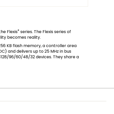
®
he Flexis
series. The Flexis series of
ity becomes reality.
 256 KB flash memory, a controller area
C) and delivers up to 25 MHz in bus
C128/96/60/48/32 devices. They share a