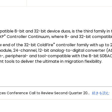
ble 8-bit and 32-bit device duos, is the third family in t
®
NXP
Controller Continuum, where 8- and 32-bit compatibil
®
end of the 32-bit ColdFire
controller family with up to
dule, 24-channel, 12-bit analog-to-digital converter (AD
n-, peripheral- and tool-compatible with the 8-bit S08A
ols to deliver the ultimate in migration flexibility.
NXP Semiconductors Announces Conference Call to Review Second Quarter 2026 Financial Results
続きを読む