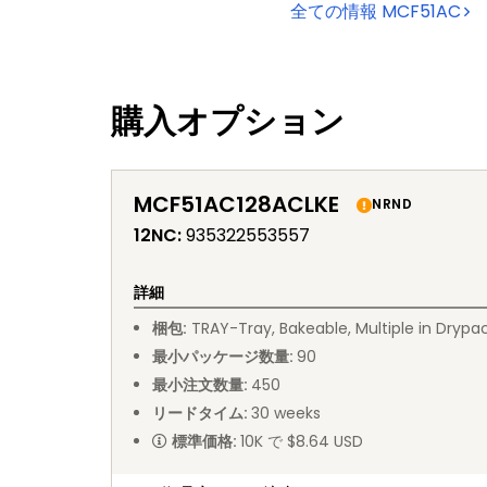
全ての情報
MCF51AC
購入オプション
MCF51AC128ACLKE
NRND
12NC
:
935322553557
詳細
梱包
:
TRAY
-
Tray, Bakeable, Multiple in Drypa
最小パッケージ数量
:
90
最小注文数量
:
450
リードタイム
:
30
weeks
標準価格
:
10K で $8.64 USD