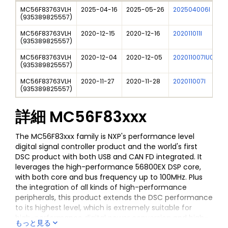
MC56F83763VLH
2025-04-16
2025-05-26
202504006I
F
(
935389825557
)
MC56F83763VLH
2020-12-15
2020-12-16
202011011I
N
(
935389825557
)
MC56F83763VLH
2020-12-04
2020-12-05
202011007IU01
M
(
935389825557
)
MC56F83763VLH
2020-11-27
2020-11-28
202011007I
M
(
935389825557
)
詳細
MC56F83xxx
The MC56F83xxx family is NXP's performance level
digital signal controller product and the world's first
DSC product with both USB and CAN FD integrated. It
leverages the high-performance 56800EX DSP core,
with both core and bus frequency up to 100MHz. Plus
the integration of all kinds of high-performance
peripherals, this product extends the DSC performance
to its highest level, which is extremely suitable for
high-performance digital power conversion and high-
もっと見る