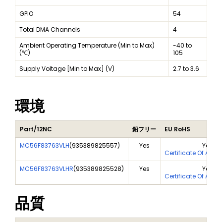
GPIO
54
Total DMA Channels
4
Ambient Operating Temperature (Min to Max)
-40 to
(℃)
105
Supply Voltage [Min to Max] (V)
2.7 to 3.6
環境
Part/12NC
鉛フリー
EU RoHS
MC56F83763VLH
(
935389825557
)
Yes
Yes
Certificate Of Anal
MC56F83763VLHR
(
935389825528
)
Yes
Yes
Certificate Of Anal
品質