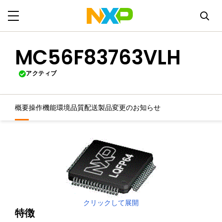
MC56F83763VLH
アクティブ
概要
操作機能
環境
品質
配送
製品変更のお知らせ
クリックして展開
特徴