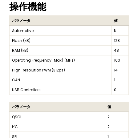
操作機能
パラメータ
値
Automotive
N
Flash (kB)
128
RAM (kB)
48
Operating Frequency [Max] (MHz)
100
High-resolution PWM (312ps)
14
CAN
1
USB Controllers
0
パラメータ
値
QSCI
2
2
I
C
2
SPI
1