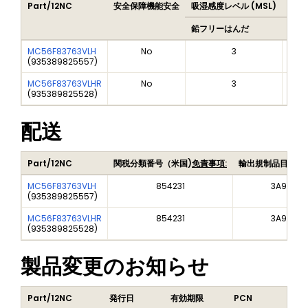
Part/12NC
安全保障機能安全
吸湿感度レベル (MSL)
Peak
鉛フリーはんだ
鉛フ
MC56F83763VLH
No
3
(
935389825557
)
MC56F83763VLHR
No
3
(
935389825528
)
配送
Part/12NC
関税分類番号（米国)
免責事項:
輸出規制品目番号
MC56F83763VLH
854231
3A991A2
(
935389825557
)
MC56F83763VLHR
854231
3A991A2
(
935389825528
)
製品変更のお知らせ
Part/12NC
発行日
有効期限
PCN