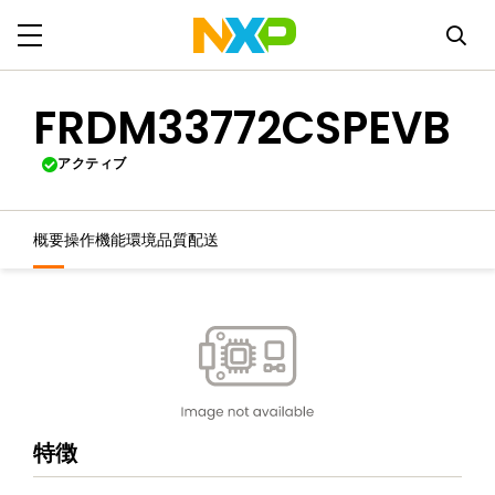
FRDM33772CSPEVB
アクティブ
概要
操作機能
環境
品質
配送
特徴