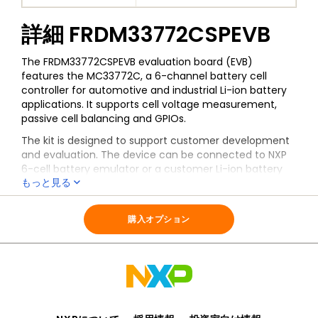
詳細
FRDM33772CSPEVB
The FRDM33772CSPEVB evaluation board (EVB)
features the MC33772C, a 6-channel battery cell
controller for automotive and industrial Li-ion battery
applications. It supports cell voltage measurement,
passive cell balancing and GPIOs.
The kit is designed to support customer development
and evaluation. The device can be connected to NXP
6-cell battery emulator or a customer Li-ion battery
もっと見る
module with 3-6 cells in series. The battery cell
information is transferred to the microcontroller unit
全ての情報
FRDM33772CSPEVB
(MCU) through an SPI interface.
購入オプション