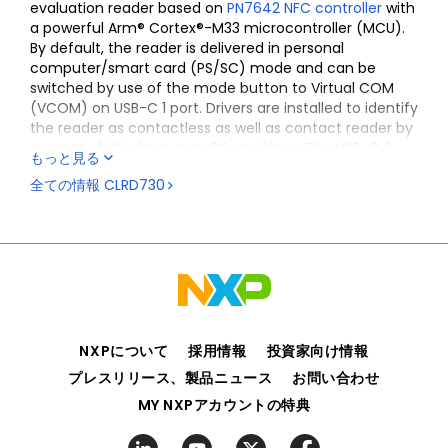
evaluation reader based on
PN7642 NFC controller
with
a powerful Arm® Cortex®-M33 microcontroller (MCU).
By default, the reader is delivered in personal
computer/smart card (PS/SC) mode and can be
switched by use of the mode button to Virtual COM
(VCOM) on USB-C 1 port. Drivers are installed to identify
the reader as contactless as well as contact reader by
support of Windows, macOS and Linux. The USB-C 2
もっと見る
power port can be used for an additional external
全ての情報
CLRD730
power supply.
The reader is built around proven, well-established
MIFARE®, NTAG® and ICODE® products compatible with
NXP tools like RFIDDiscover, Card Test Framework and
NFC Cockpit.
NXPについて
採用情報
投資家向け情報
プレスリリース、製品ニュース
お問い合わせ
MY NXPアカウントの特典