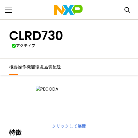
CLRD730
アクティブ
概要
操作機能
環境
品質
配送
クリックして展開
特徴