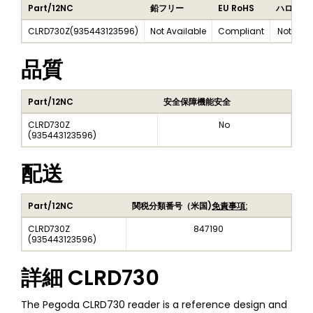
Part/12NC
鉛フリー
EU RoHS
ハロゲン
CLRD730Z
(
935443123596
)
Not Available
Compliant
Not Avai
品質
Part/12NC
安全保障機能安全
CLRD730Z
No
(
935443123596
)
配送
Part/12NC
関税分類番号（米国)
免責事項:
CLRD730Z
847190
(
935443123596
)
詳細
CLRD730
The Pegoda CLRD730 reader is a reference design and