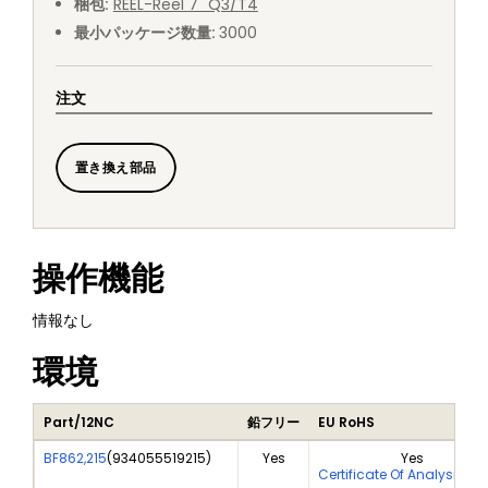
梱包
:
REEL
-
Reel 7" Q3/T4
最小パッケージ数量
:
3000
注文
置き換え部品
操作機能
情報なし
環境
Part/12NC
鉛フリー
EU RoHS
BF862,215
(
934055519215
)
Yes
Yes
Certificate Of Analysis (C