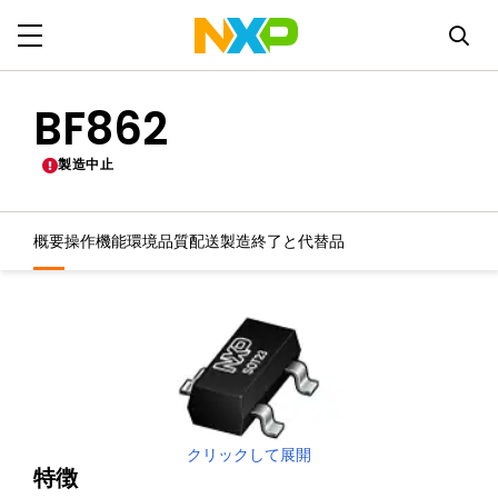
BF862
製造中止
概要
操作機能
環境
品質
配送
製造終了と代替品
クリックして展開
特徴