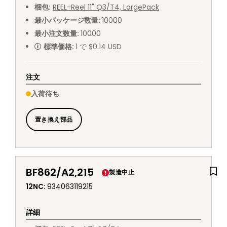
梱包
:
REEL
-
Reel 11" Q3/T4, LargePack
最小パッケージ数量
:
10000
最小注文数量
:
10000
標準価格
:
1 で $0.14 USD
注文
入荷待ち
置き換え部品
BF862/A2,215
製造中止
12NC
:
934063119215
詳細