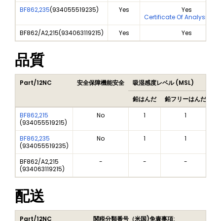
BF862,235
(
934055519235
)
Yes
Yes
Certificate Of Analysis (C
BF862/A2,215
(
934063119215
)
Yes
Yes
品質
Part/12NC
安全保障機能安全
吸湿感度レベル (MSL)
P
鉛はんだ
鉛フリーはんだ
鉛
BF862,215
No
1
1
(
934055519215
)
BF862,235
No
1
1
(
934055519235
)
BF862/A2,215
-
-
-
(
934063119215
)
配送
Part/12NC
関税分類番号（米国)
免責事項: