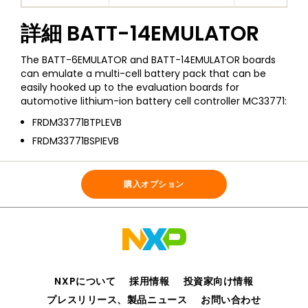
詳細
BATT-14EMULATOR
The BATT-6EMULATOR and BATT-14EMULATOR boards
can emulate a multi-cell battery pack that can be
easily hooked up to the evaluation boards for
automotive lithium-ion battery cell controller MC33771:
FRDM33771BTPLEVB
FRDM33771BSPIEVB
全ての情報
BATT-14EMULATOR
購入オプション
NXPについて
採用情報
投資家向け情報
プレスリリース、製品ニュース
お問い合わせ