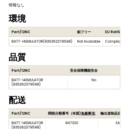
情報なし
環境
Part/12NC
鉛フリー
EU RoHS
BATT-14EMULATOR
(
935362379598
)
Not Available
Compliant
品質
Part/12NC
安全保障機能安全
BATT-14EMULATOR
No
(
935362379598
)
配送
Part/12NC
関税分類番号（米国)
免責事項:
輸出規制品目番号
BATT-14EMULATOR
847330
EAR99
(
935362379598
)