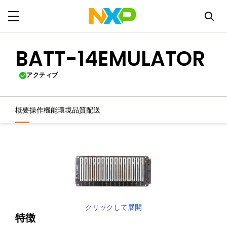
BATT-14EMULATOR
アクティブ
概要
操作機能
環境
品質
配送
クリックして展開
特徴