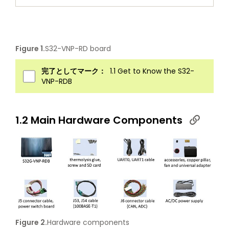
Figure 1.
S32-VNP-RD board
完了としてマーク：
1.1 Get to Know the S32-
VNP-RDB
1.2 Main Hardware Components
Figure 2.
Hardware components