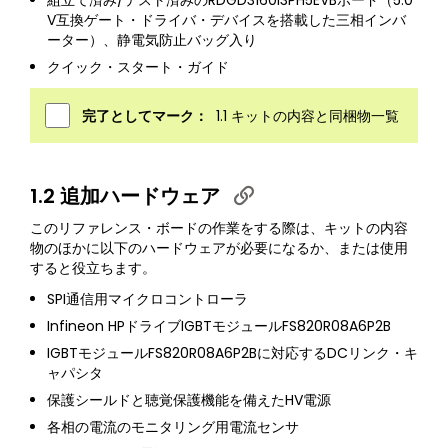
組立て済み/テスト済みのRDGD3160I3PH5EVBボード（5.0
V互換ゲート・ドライバ・デバイスを搭載した三相インバ
ーター）、静電気防止バッグ入り
クイック・スタート・ガイド
完了としてマーク：
1.1 キットの内容と同梱物一覧
1.2 追加ハードウェア
このリファレンス・ボードの作業をする際は、キットの内容
物のほかに以下のハードウェアが必要になるか、または使用
すると役立ちます。
SPI通信用マイクロコントローラ
Infineon HPドライブIGBTモジュールFS820R08A6P2B
IGBTモジュールFS820R08A6P2Bに対応するDCリンク・キ
ャパシタ
保護シールドと聴覚保護機能を備えたHV電源
各相の電流のモニタリング用電流センサ