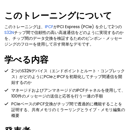
このトレーニングについて
このトレーニングは、
IPCF
がPCI Express (PCIe) を介して2つの
S32N
チップ間で信頼性の高い高速通信をどのように実現するのか
を、チップ間のデータ交換を検証するためのピンポン・メッセー
ジングのフローを使用して示す簡単なデモです。
学べる内容
2つのS32Nデバイス（エンドポイントとルート・コンプレック
ス）がどのようにPCIeとIPCFを初期化してチップ間通信を開
始するのか
マネージドおよびアンマネージドのIPCFチャネルを使用して、
100件のメッセージの送信と応答を行う一連の手順
PCIeベースのIPCF交換がチップ間で透過的に機能することを
証明する、共有メモリのミラーリングとライブ・メモリ編集の
概要