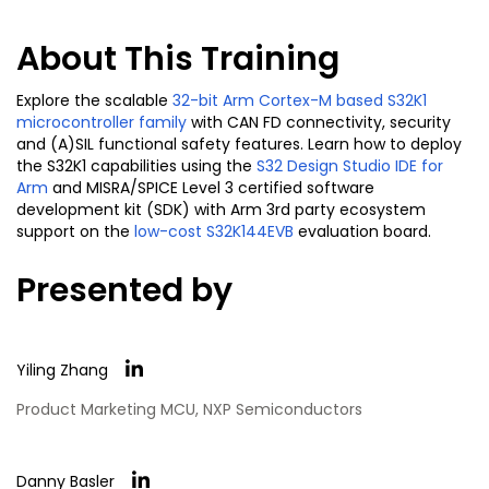
About This Training
Explore the scalable
32-bit Arm Cortex-M based S32K1
microcontroller family
with CAN FD connectivity, security
and (A)SIL functional safety features. Learn how to deploy
the S32K1 capabilities using the
S32 Design Studio IDE for
Arm
and MISRA/SPICE Level 3 certified software
development kit (SDK) with Arm 3rd party ecosystem
support on the
low-cost S32K144EVB
evaluation board.
Presented by
Yiling Zhang
Product Marketing MCU, NXP Semiconductors
Danny Basler