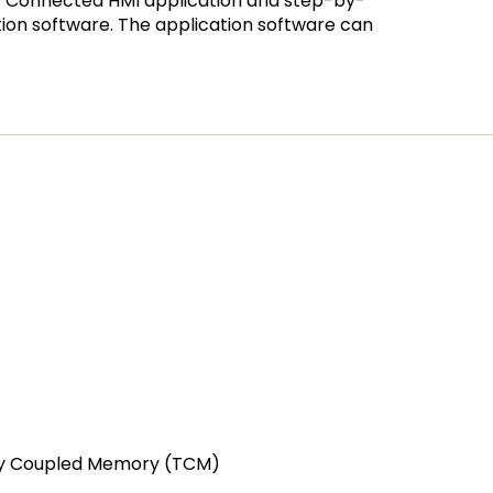
c Connected HMI application and step-by-
ion software. The application software can
tly Coupled Memory (TCM)