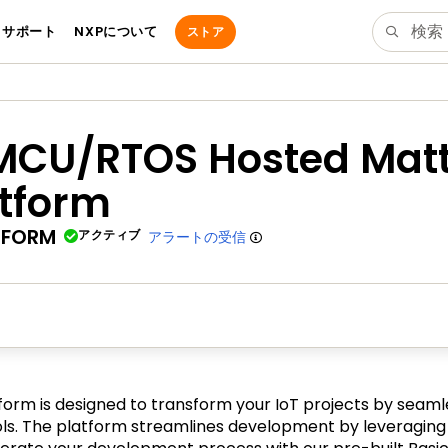
サポート
NXPについて
ストア
MCU/RTOS Hosted Mat
tform
TFORM
アクティブ
アラートの受信
rm is designed to transform your IoT projects by seamles
cols. The platform streamlines development by leveraging