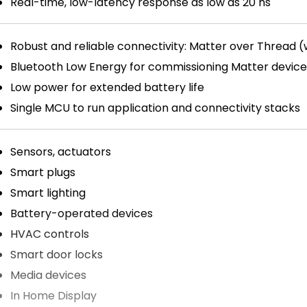
Real-time, low-latency response as low as 20 ns
Robust and reliable connectivity: Matter over Thread 
Bluetooth Low Energy for commissioning Matter device
Low power for extended battery life
Single MCU to run application and connectivity stacks
Sensors, actuators
Smart plugs
Smart lighting
Battery-operated devices
HVAC controls
Smart door locks
Media devices
In Home Display