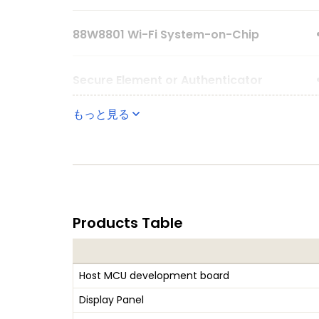
88W8801 Wi-Fi System-on-Chip
Secure Element or Authenticator
もっと見る
Products Table
Host MCU development board
Display Panel