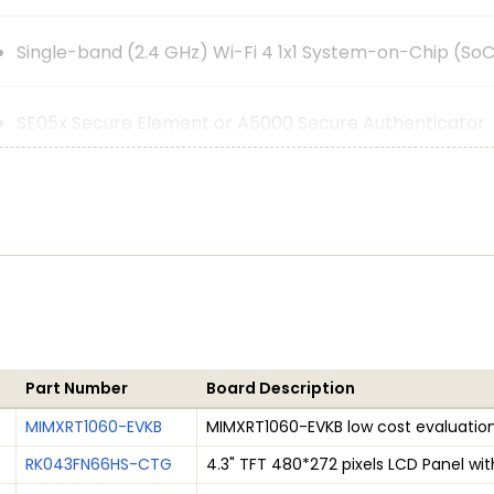
Single-band (2.4 GHz) Wi-Fi 4 1x1 System-on-Chip (So
SE05x Secure Element or A5000 Secure Authenticator
Can be added for turnkey Matter security, including cre
Part Number
Board Description
MIMXRT1060-EVKB
MIMXRT1060-EVKB low cost evaluation
RK043FN66HS-CTG
4.3" TFT 480*272 pixels LCD Panel wi