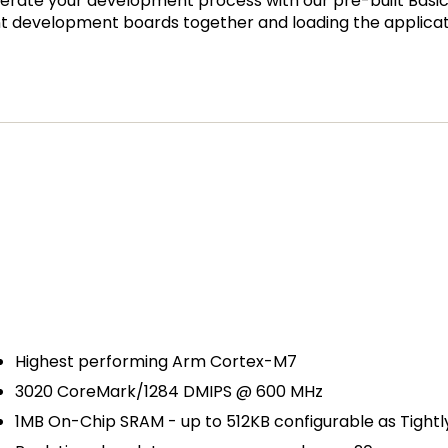
rate your development process with our pre-built Basi
ent development boards together and loading the applicat
Highest performing Arm Cortex-M7
3020 CoreMark/1284 DMIPS @ 600 MHz
1MB On-Chip SRAM - up to 512KB configurable as Tigh