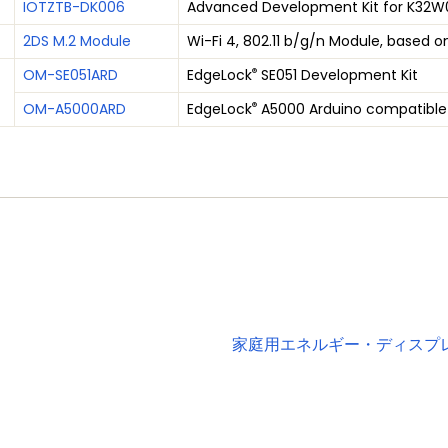
IOTZTB-DK006
Advanced Development Kit for K32W
2DS M.2 Module
Wi-Fi 4, 802.11 b/g/n Module, based
®
OM-SE051ARD
EdgeLock
SE051 Development Kit
®
OM-A5000ARD
EdgeLock
A5000 Arduino compatible
家庭用エネルギー・ディスプ