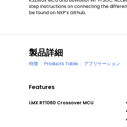
K32W0x MCU and 88W8801 Wi-Fi SOC. Accele
step instructions on connecting the differ
be found on NXP’s Github.
製品詳細
特徴
Products Table
アプリケーション
Features
i.MX RT1060 Crossover MCU