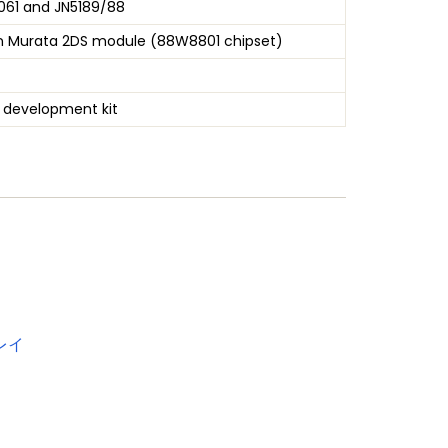
061 and JN5189/88
 on Murata 2DS module (88W8801 chipset)
 development kit
レイ