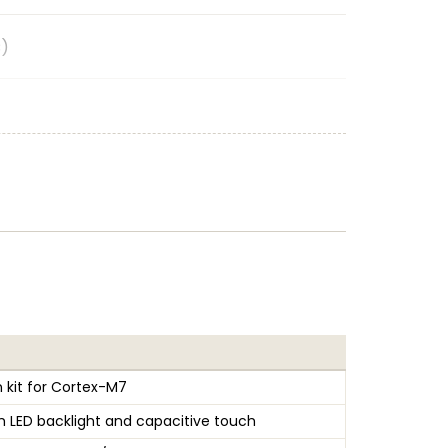
C)
dential provisioning
 kit for Cortex-M7
th LED backlight and capacitive touch