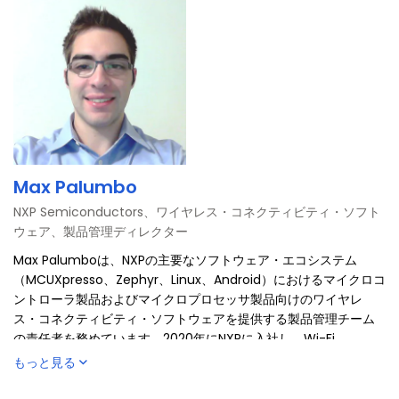
こなしています。
Max Palumbo
NXP Semiconductors、ワイヤレス・コネクティビティ・ソフト
ウェア、製品管理ディレクター
Max Palumboは、NXPの主要なソフトウェア・エコシステム
（MCUXpresso、Zephyr、Linux、Android）におけるマイクロコ
ントローラ製品およびマイクロプロセッサ製品向けのワイヤレ
ス・コネクティビティ・ソフトウェアを提供する製品管理チーム
の責任者を務めています。2020年にNXPに入社し、Wi-Fi、
Bluetooth（ClassicおよびLow Energy）、ZigBee、Threadを扱
もっと見る
う業務に10年ほど携わってきました。過去には、組込みソフトウ
ェア・アーキテクト、フィールド・アプリケーション・エンジニ