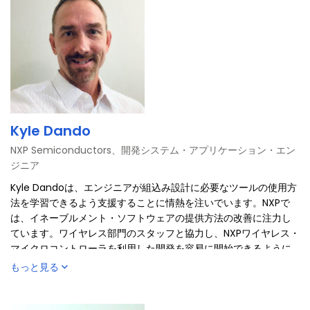
Kyle Dando
NXP Semiconductors、開発システム・アプリケーション・エン
ジニア
Kyle Dandoは、エンジニアが組込み設計に必要なツールの使用方
法を学習できるよう支援することに情熱を注いでいます。NXPで
は、イネーブルメント・ソフトウェアの提供方法の改善に注力し
ています。ワイヤレス部門のスタッフと協力し、NXPワイヤレス・
マイクロコントローラを利用した開発を容易に開始できるように
する取り組みを進めています。Kyle Dandoはパデュー大学とサン
もっと見る
タクララ大学でコンピュータと電気工学の学位を取得していま
す。ハードウェアとソフトウェアの設計業務の経験があり、さま
ざまな組込み設計ツールに関する顧客向けの講習イベントを多数