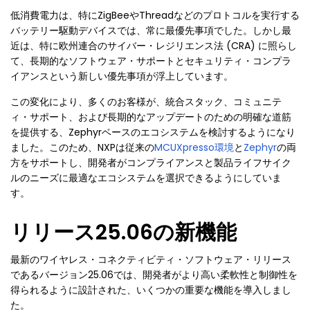
低消費電力は、特にZigBeeやThreadなどのプロトコルを実行する
バッテリー駆動デバイスでは、常に最優先事項でした。しかし最
近は、特に欧州連合のサイバー・レジリエンス法 (CRA) に照らし
て、長期的なソフトウェア・サポートとセキュリティ・コンプラ
イアンスという新しい優先事項が浮上しています。
この変化により、多くのお客様が、統合スタック、コミュニテ
ィ・サポート、および長期的なアップデートのための明確な道筋
を提供する、Zephyrベースのエコシステムを検討するようになり
ました。このため、NXPは従来の
MCUXpresso環境
と
Zephyr
の両
方をサポートし、開発者がコンプライアンスと製品ライフサイク
ルのニーズに最適なエコシステムを選択できるようにしていま
す。
リリース25.06の新機能
最新のワイヤレス・コネクティビティ・ソフトウェア・リリース
であるバージョン25.06では、開発者がより高い柔軟性と制御性を
得られるように設計された、いくつかの重要な機能を導入しまし
た。