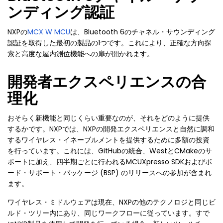
ンディング認証
NXPの
MCX W MCU
は、Bluetooth 6のチャネル・サウンディング
認証を取得した最初の製品の1つです。これにより、正確な方向探
索と高度な屋内測位機能への扉が開かれます。
開発者エクスペリエンスの合
理化
おそらく新機能と同じくらい重要なのが、それをどのように提供
するかです。NXPでは、NXPの開発エクスペリエンスと自然に調和
するワイヤレス・イネーブルメントを提供するために多額の投資
を行っています。これには、GitHubの統合、WestとCMakeのサ
ポートに加え、四半期ごとに行われるMCUXpresso SDKおよびボ
ード・サポート・パッケージ (BSP) のリリースへの参加が含まれ
ます。
ワイヤレス・ミドルウェアは現在、NXPの他のテクノロジと同じビ
ルド・ツリー内にあり、同じワークフローに従っています。すで