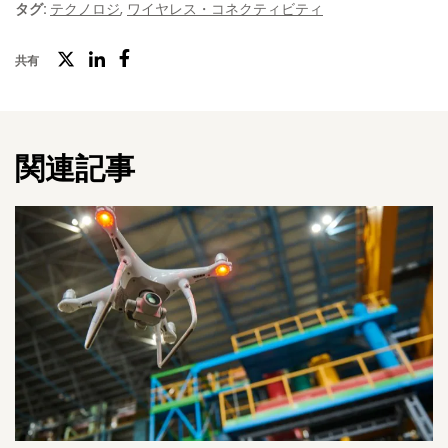
タグ:
テクノロジ
,
ワイヤレス・コネクティビティ
アの職責を担い、Bluetooth SIGのMeshワーキング・グループで
は副議長を務めました。ワーテルロー大学でナノテクノロジー工
ツ
共有
学の学士号を取得しています。
フ
LinkedIn
イ
ェ
ッ
イ
タ
関連記事
ス
ー
ブ
ッ
ク