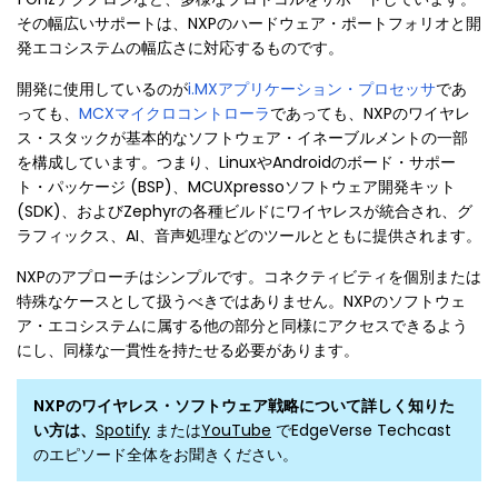
その幅広いサポートは、NXPのハードウェア・ポートフォリオと開
発エコシステムの幅広さに対応するものです。
開発に使用しているのが
i.MXアプリケーション・プロセッサ
であ
っても、
MCXマイクロコントローラ
であっても、NXPのワイヤレ
ス・スタックが基本的なソフトウェア・イネーブルメントの一部
を構成しています。つまり、LinuxやAndroidのボード・サポー
ト・パッケージ (BSP)、MCUXpressoソフトウェア開発キット
(SDK)、およびZephyrの各種ビルドにワイヤレスが統合され、グ
ラフィックス、AI、音声処理などのツールとともに提供されます。
NXPのアプローチはシンプルです。コネクティビティを個別または
特殊なケースとして扱うべきではありません。NXPのソフトウェ
ア・エコシステムに属する他の部分と同様にアクセスできるよう
にし、同様な一貫性を持たせる必要があります。
NXPのワイヤレス・ソフトウェア戦略について詳しく知りた
い方は、
Spotify
または
YouTube
でEdgeVerse Techcast
のエピソード全体をお聞きください。