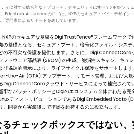
リティに対する総合的なアプローチ：セキュリティはすべてのNXPソリ
。EdgeLock Assuranceのロゴは、NXPのセキュア・バイ・デザ
拠、専門家によるサポートを表しています。
は、NXPのセキュアな基盤をDigi TrustFence®フレームワー
拠の基礎となる、セキュア・ブート、暗号化ファイル・システ
どの不可欠な保護を提供します。さらに、Digi ConnectCo
ソフトウェア部品表 (SBOM) の生成、脆弱性スキャン、キュ
よび協調的開示により、ライフサイクル保護をサポートします
er-the-Air (OTA) アップデート、リモート管理、および
るDigi ConnectCoreクラウド・サービスによって補完さ
堅牢なパッチ・ポリシーとDigiのエコシステム全体にわたる完
inuxディストリビューションであるDigi Embedded Yocto 
り、開発から実装後まで準拠を維持するのに役立ちます。
なるチェックボックスではない、