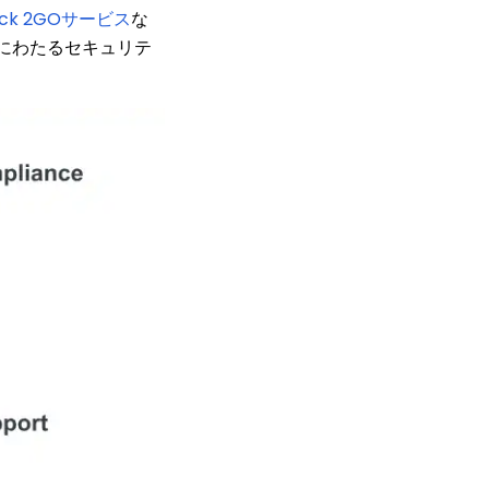
ock 2GOサービス
な
にわたるセキュリテ