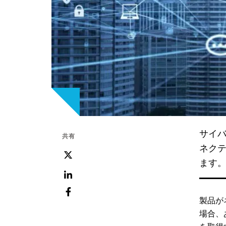
サイバ
共有
ネク
ツ
ます
イ
ッ
LinkedIn
タ
製品が
フ
ー
場合、
ェ