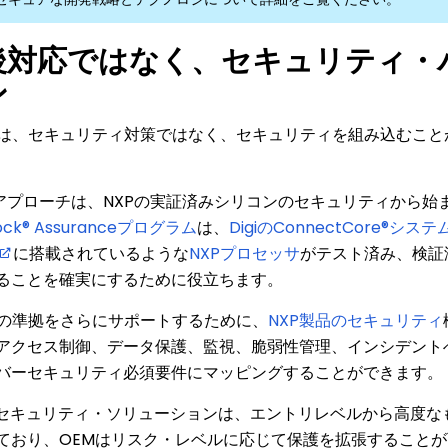
後対応ではなく、セキュリティ・
ン
では、セキュリティ対策ではなく、セキュリティを組み込むこと
iのアプローチは、NXPの実証済みシリコンのセキュリティから始
ock® Assuranceプログラム
は、
DigiのConnectCore®
に搭載されているような
NXPプロセッサ
がテスト済み、検証
ることを確実にするために役立ちます。
への準拠をさらにサポートするために、
NXP製品のセキュリティ
アクセス制御、データ保護、監視、脆弱性管理、インシデントへ
バーセキュリティ必須要件にマッピングすることができます。
のセキュリティ・ソリューションは、エントリレベルから高度な
ており、OEMはリスク・レベルに応じて保護を拡張すること