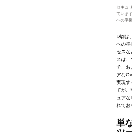
セキュ
ています
への準
Digi
への準
セスな
スは、
チ、お
アなOv
実現す
てが、
ュアなL
れてお
単