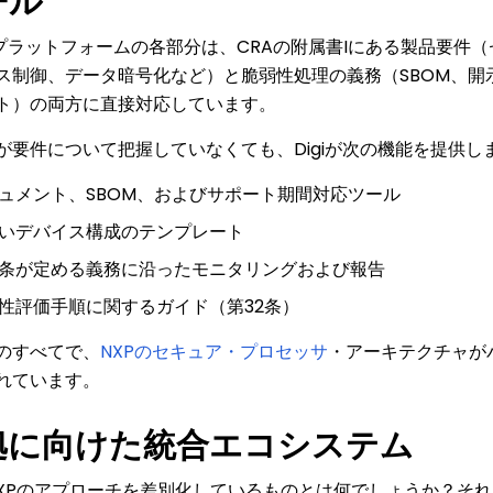
ール
iのプラットフォームの各部分は、CRAの附属書Iにある製品要件
ス制御、データ暗号化など）と脆弱性処理の義務（SBOM、開
ト）の両方に直接対応しています。
が要件について把握していなくても、Digiが次の機能を提供し
ュメント、SBOM、およびサポート期間対応ツール
いデバイス構成のテンプレート
4条が定める義務に沿ったモニタリングおよび報告
性評価手順に関するガイド（第32条）
のすべてで、
NXPのセキュア・プロセッサ
・アーキテクチャが
れています。
拠に向けた統合エコシステム
i-NXPのアプローチを差別化しているものとは何でしょうか？そ