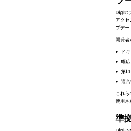
ツ
Dig
アクセ
プデー
開発者
ドキ
幅広
第1
適合
これら
使用さ
準
Dig