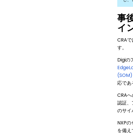
事
イ
CRA
す。
Dig
EdgeL
(SOM)
応であ
CRA
認証、
のサイ
NXP
を備え