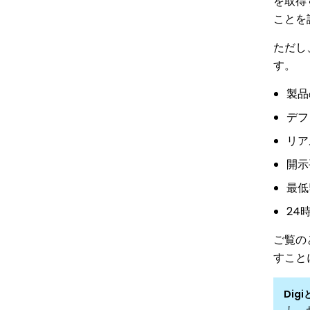
を取得
イ
ことを
ス
ただし
ブ
す。
ッ
ク
製品
デフ
リア
開示
最低
24
ご覧の
すこと
Dig
し、