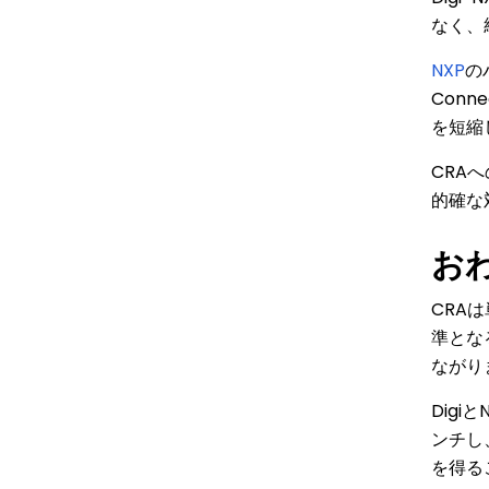
なく、
NXP
の
Con
を短縮
CRA
的確な
お
CRA
準とな
ながり
Dig
ンチし
を得る