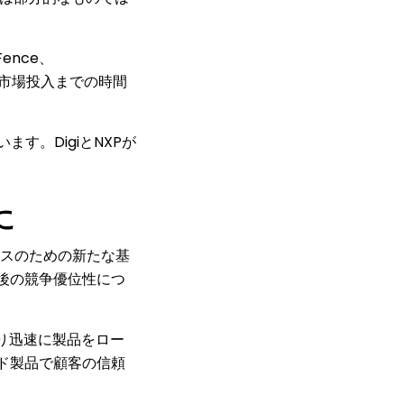
ence、
て、市場投入までの時間
す。DigiとNXPが
に
イスのための新たな基
後の競争優位性につ
より迅速に製品をロー
ド製品で顧客の信頼