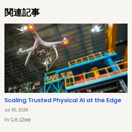
degree in Biomedical Engineering from IIT Bombay, and an
関連記事
MBA from UC Berkeley’s Haas School of Business, and is
driven by translating complex technologies into compelling
market narratives.
Scaling Trusted Physical AI at the Edge
Jul 30, 2026
by
C.H. Chee