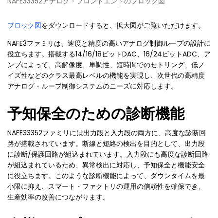
NAFE33352アナログ・フロントエンドのブロック図
ブロック図
をダウンロードすると、拡大図がご覧いただけます。
NAFE3ファミリは、速度と精度の高いアナログ制御ループの設計に
役立ちます。搭載する14/16/18ビットDAC、16/24ビットADC、ア
ンプによって、高解像度、単調性、短時間でのセトリング、低ノ
イズ性などのクラス最高レベルの機能を実現し、次世代の高精度
アナログ・ループ制御システムのニーズに対応します。
予知保全のための診断機能
NAFE33352ファミリには出力段と入力段の両方に、高度な診断回
路が搭載されています。断線と短絡の検出を目的として、出力段
に診断/保護回路が組込まれています。入力段にも高度な診断回路
が組込まれているため、異常検出に対応し、予知保全と機能安全
に役立ちます。このような診断機能によって、ダウンタイムを最
小限に抑え、スマート・ファクトリの運用の信頼性を確保でき、
生産効率の改善につながります。