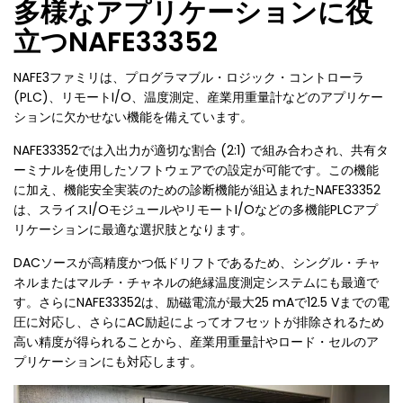
多様なアプリケーションに役
立つNAFE33352
NAFE3ファミリは、プログラマブル・ロジック・コントローラ
(PLC)、リモートI/O、温度測定、産業用重量計などのアプリケー
ションに欠かせない機能を備えています。
NAFE33352では入出力が適切な割合 (2:1) で組み合わされ、共有タ
ーミナルを使用したソフトウェアでの設定が可能です。この機能
に加え、機能安全実装のための診断機能が組込まれたNAFE33352
は、スライスI/OモジュールやリモートI/Oなどの多機能PLCアプ
リケーションに最適な選択肢となります。
DACソースが高精度かつ低ドリフトであるため、シングル・チャ
ネルまたはマルチ・チャネルの絶縁温度測定システムにも最適で
す。さらにNAFE33352は、励磁電流が最大25 mAで12.5 Vまでの電
圧に対応し、さらにAC励起によってオフセットが排除されるため
高い精度が得られることから、産業用重量計やロード・セルのア
プリケーションにも対応します。