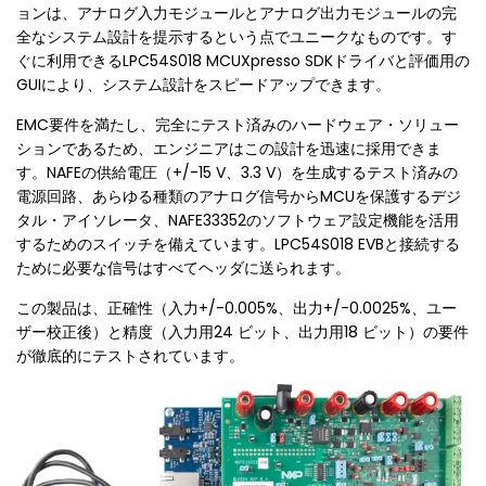
ョンは、アナログ入力モジュールとアナログ出力モジュールの完
全なシステム設計を提示するという点でユニークなものです。す
ぐに利用できるLPC54S018 MCUXpresso SDKドライバと評価用の
GUIにより、システム設計をスピードアップできます。
EMC要件を満たし、完全にテスト済みのハードウェア・ソリュー
ションであるため、エンジニアはこの設計を迅速に採用できま
す。NAFEの供給電圧（+/-15 V、3.3 V）を生成するテスト済みの
電源回路、あらゆる種類のアナログ信号からMCUを保護するデジ
タル・アイソレータ、NAFE33352のソフトウェア設定機能を活用
するためのスイッチを備えています。LPC54S018 EVBと接続する
ために必要な信号はすべてヘッダに送られます。
この製品は、正確性（入力+/-0.005%、出力+/-0.0025%、ユー
ザー校正後）と精度（入力用24 ビット、出力用18 ビット）の要件
が徹底的にテストされています。