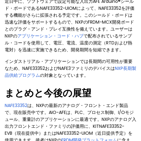
近日中に、ソフトウェアで設定可能な入出力AFE Arduino®シール
ド・ボードであるNAFE33352-UIOMによって、NAFE33352を評価
する機能がさらに拡張される予定です。このシールド・ボードは
迅速な評価をサポートするもので、NXPのFRDM-MCX開発ボード
とのプラグ・アンド・プレイ互換性を備えています。ユーザーは
NXPの
アプリケーション・コード・ハブ
で配布されているサンプ
ル・コードを使用して、電圧、電流、温度の測定（RTDおよび熱
電対）を迅速に実施できるため、開発期間を短縮できます。
インダストリアル・アプリケーションでは長期間の可用性が重要
なため、NAFE33352およびNAFE3ファミリのデバイスは
NXP長期製
品供給プログラム
の対象となっています。
まとめと今後の展望
NAFE33352
は、NXPの最新のアナログ・フロント・エンド製品
で、現在販売中です。AIO-AFEは、PLC、プロセス制御、I/Oモジ
ュール、重量計のアプリケーションに最適です。NXPのアナログ入
出力フロントエンド・ファミリの評価用に、KITNAFE33352-
EVB（現在提供中）またはNAFE33352-UIOM（近日提供予定）を
使用できます。後者はNXPの
FRDM開発プラットフォーム
に含ま