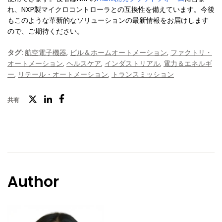
れ、NXP製マイクロコントローラとの互換性を備えています。今後
もこのような革新的なソリューションの最新情報をお届けします
ので、ご期待ください。
タグ:
航空電子機器
,
ビル＆ホームオートメーション
,
ファクトリ・
オートメーション
,
ヘルスケア
,
インダストリアル
,
電力＆エネルギ
ー
,
リテール・オートメーション
,
トランスミッション
ツ
共有
フ
LinkedIn
イ
ェ
ッ
イ
タ
ス
ー
ブ
Author
ッ
ク