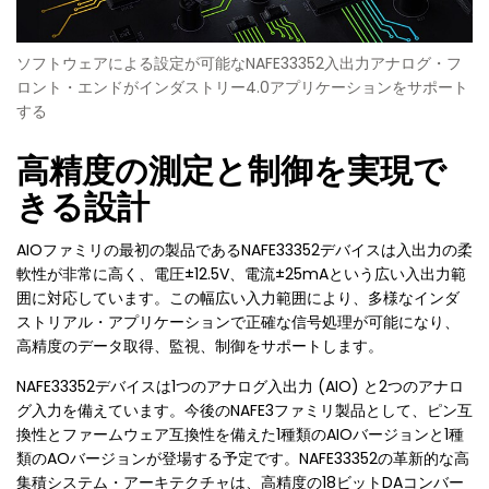
ソフトウェアによる設定が可能なNAFE33352入出力アナログ・フ
ロント・エンドがインダストリー4.0アプリケーションをサポート
する
高精度の測定と制御を実現で
きる設計
AIOファミリの最初の製品であるNAFE33352デバイスは入出力の柔
軟性が非常に高く、電圧±12.5V、電流±25mAという広い入出力範
囲に対応しています。この幅広い入力範囲により、多様なインダ
ストリアル・アプリケーションで正確な信号処理が可能になり、
高精度のデータ取得、監視、制御をサポートします。
NAFE33352デバイスは1つのアナログ入出力 (AIO) と2つのアナロ
グ入力を備えています。今後のNAFE3ファミリ製品として、ピン互
換性とファームウェア互換性を備えた1種類のAIOバージョンと1種
類のAOバージョンが登場する予定です。NAFE33352の革新的な高
集積システム・アーキテクチャは、高精度の18ビットDAコンバー