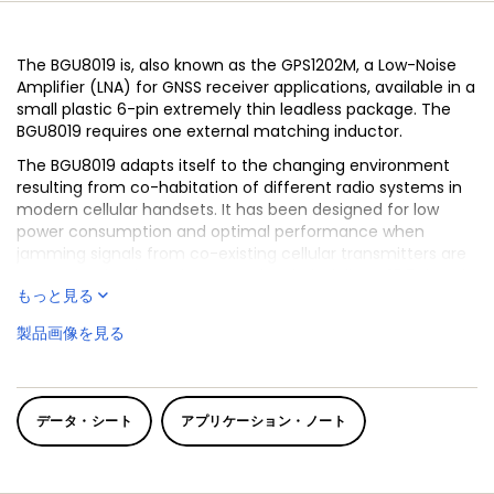
The BGU8019 is, also known as the GPS1202M, a Low-Noise
Amplifier (LNA) for GNSS receiver applications, available in a
small plastic 6-pin extremely thin leadless package. The
BGU8019 requires one external matching inductor.
The BGU8019 adapts itself to the changing environment
resulting from co-habitation of different radio systems in
modern cellular handsets. It has been designed for low
power consumption and optimal performance when
jamming signals from co-existing cellular transmitters are
present. At low jamming power levels, it delivers 18.5 dB gain
もっと見る
at a noise figure of 0.55 dB. During high jamming power
levels, resulting for example from a cellular transmit burst,
製品画像を見る
it temporarily increases its bias current to improve
sensitivity.
データ・シート
アプリケーション・ノート