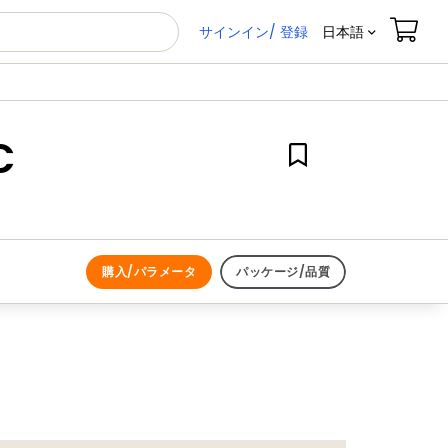
サインイン/ 登録
日本語
C
購入/パラメータ
パッケージ/品質