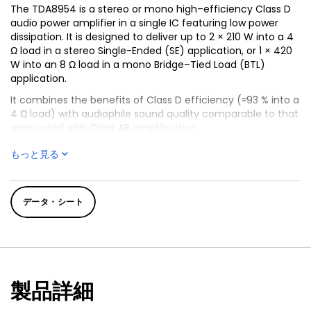
The TDA8954 is a stereo or mono high–efficiency Class D
audio power amplifier in a single IC featuring low power
dissipation. It is designed to deliver up to 2 × 210 W into a 4
Ω load in a stereo Single-Ended (SE) application, or 1 × 420
W into an 8 Ω load in a mono Bridge–Tied Load (BTL)
application.
It combines the benefits of Class D efficiency (≈93 % into a
4 Ω load) with audiophile sound quality comparable to that
associated with Class AB amplification.
The amplifier operates over a wide supply voltage range
もっと見る
from ±12.5 V to ±42.5 V and features low quiescent current
consumption.
The TDA8954 is supplied with two diagnostic pins for
データ・シート
monitoring the status of Thermal Fold Back (TFB), Over
Current Protection (OCP) and other protection circuits.
製品詳細