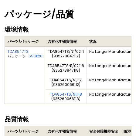
パッケージ/品質
環境情報
パーツ/パッケージ
含有化学物質情報
状況
TDA8547TS
TDA8547TS/N1/02,11
No Longer Manufactured
パッケージ :
SSOP20
(935278847112)
TDA8547TSN1/02,118
No Longer Manufactured
(935278847118)
TDA8547TS/N1,112
No Longer Manufactured
(935260066112)
TDA8547TS/N1,118
No Longer Manufactured
(935260066118)
品質情報
パーツ/パッケージ
含有化学物質情報
安全保障機能安全
吸湿感度