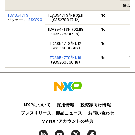
鉛はん
TDA8547TS
TDA8547TS/N1/02,11
No
1
パッケージ :
SSOP20
(935278847112)
TDA8547TSN1/02,118
No
1
(935278847118)
TDA8547TS/N1,112
No
1
(935260066112)
TDA8547TS/N1,118
No
1
(935260066118)
NXPについて
採用情報
投資家向け情報
プレスリリース、製品ニュース
お問い合わせ
MY NXPアカウントの特典