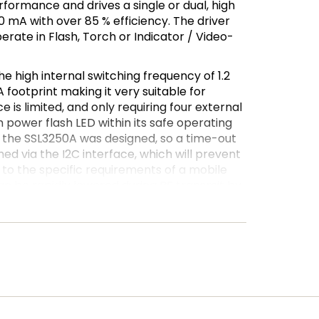
rformance and drives a single or dual, high
0 mA with over 85 % efficiency. The driver
ate in Flash, Torch or Indicator / Video-
the high internal switching frequency of 1.2
footprint making it very suitable for
is limited, and only requiring four external
 power flash LED within its safe operating
 the SSL3250A was designed, so a time-out
d via the I2C interface, which will prevent
 to the specific requirements of a mobile
an be rapidly lowered during RF transmit by
ing resistors.