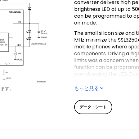
converter delivers high pe
brightness LED at up to 50
can be programmed to oper
on mode.
The small silicon size and 
MHz minimize the SSL3250A 
mobile phones where space 
components. Driving a high
limits was a concern when
function can be programme
overstressing the LED. Due
phone, the flash current c
using optional external sett
もっと見る
します。
データ・シート