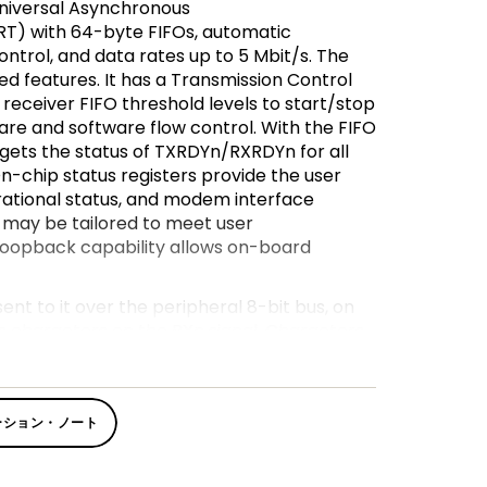
niversal Asynchronous
RT) with 64-byte FIFOs, automatic
trol, and data rates up to 5 Mbit/s. The
 features. It has a Transmission Control
 receiver FIFO threshold levels to start/stop
are and software flow control. With the FIFO
 gets the status of TXRDYn/RXRDYn for all
On-chip status registers provide the user
erational status, and modem interface
 may be tailored to meet user
 loopback capability allows on-board
ent to it over the peripheral 8-bit bus, on
s characters on the RXn signal. Characters
its, 6 bits, 7 bits, or 8 bits. The UART has
nd transmit FIFO and can be programmed to
ger levels. The UART generates its own
ーション・ノート
pon a programmable divisor and its input
odd, or no parity and 1, 1.5, or 2 stop bits.
ak, idle, or framing errors, FIFO overflow,