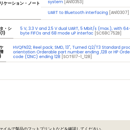
system
[AN10353]
リケーション・ノート
UART to Bluetooth interfacing
[AN10307]
タ・シ
5 V, 3.3 V and 2.5 V dual UART, 5 Mbit/s (max.), with 64
(1)
byte FIFOs and 68 mode uP interfac
[SC68C752B]
ケ
HVQFN32; Reel pack; SMD, 13", Turned Q2/T3 Standard pro
情
orientation Orderable part number ending ,128 or HP Orde
)
code (12NC) ending 128
[SOT617-1_128]
 ファイルで製品のフットプリントなどを確認してください。