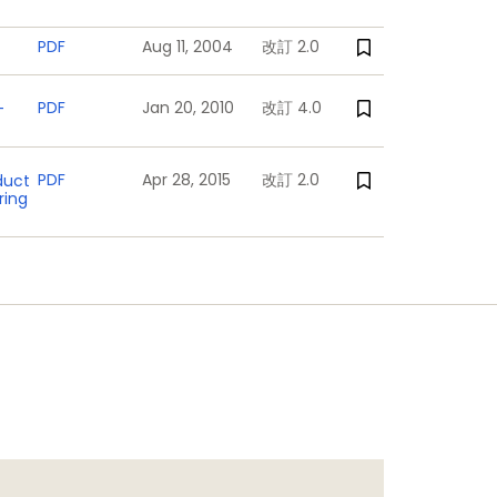
PDF
Aug 11, 2004
改訂 2.0
PDF
Jan 20, 2010
改訂 4.0
-
PDF
Apr 28, 2015
改訂 2.0
duct
ring