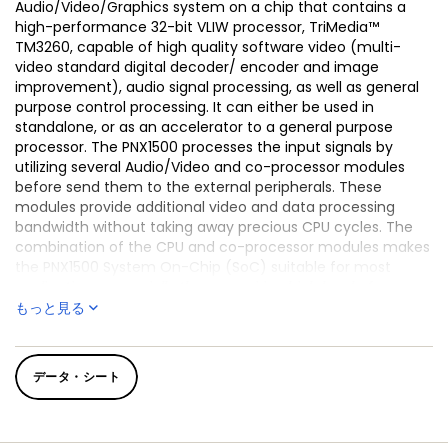
Audio/Video/Graphics system on a chip that contains a
high-performance 32-bit VLIW processor, TriMedia™
TM3260, capable of high quality software video (multi-
video standard digital decoder/ encoder and image
improvement), audio signal processing, as well as general
purpose control processing. It can either be used in
standalone, or as an accelerator to a general purpose
processor. The PNX1500 processes the input signals by
utilizing several Audio/Video and co-processor modules
before send them to the external peripherals. These
modules provide additional video and data processing
bandwidth without taking away precious CPU cycles. The
combination of the CPU and co-processor modules makes
the PNX1500 System On-Chip (SoC) suitable for most
applications, especially those requiring high level of
processing power/ throughput at a reduced cost.
もっと見る
Please contact your local sales representative for the
latest errata.
データ・シート